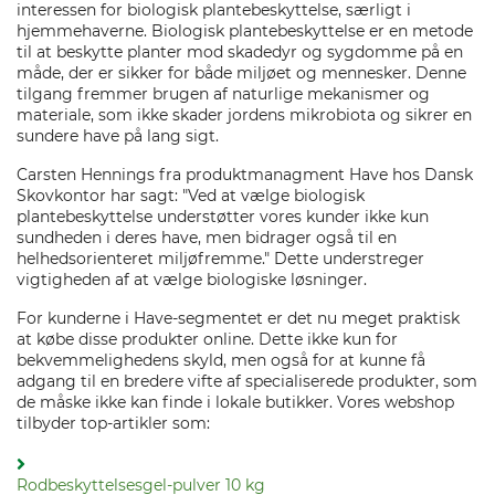
interessen for biologisk plantebeskyttelse, særligt i
hjemmehaverne. Biologisk plantebeskyttelse er en metode
til at beskytte planter mod skadedyr og sygdomme på en
måde, der er sikker for både miljøet og mennesker. Denne
tilgang fremmer brugen af naturlige mekanismer og
materiale, som ikke skader jordens mikrobiota og sikrer en
sundere have på lang sigt.
Carsten Hennings fra produktmanagment Have hos Dansk
Skovkontor har sagt: "Ved at vælge biologisk
plantebeskyttelse understøtter vores kunder ikke kun
sundheden i deres have, men bidrager også til en
helhedsorienteret miljøfremme." Dette understreger
vigtigheden af at vælge biologiske løsninger.
For kunderne i Have-segmentet er det nu meget praktisk
at købe disse produkter online. Dette ikke kun for
bekvemmelighedens skyld, men også for at kunne få
adgang til en bredere vifte af specialiserede produkter, som
de måske ikke kan finde i lokale butikker. Vores webshop
tilbyder top-artikler som:
Rodbeskyttelsesgel-pulver 10 kg