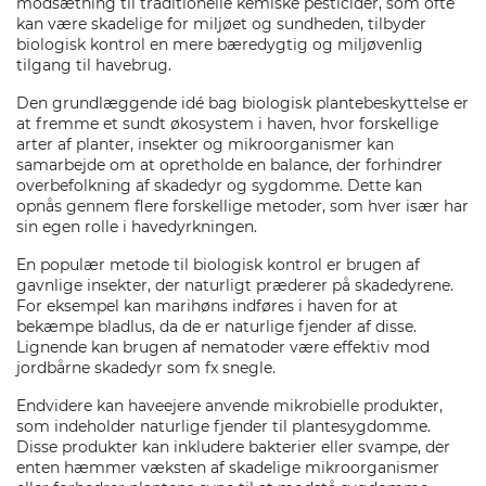
modsætning til traditionelle kemiske pesticider, som ofte
kan være skadelige for miljøet og sundheden, tilbyder
biologisk kontrol en mere bæredygtig og miljøvenlig
tilgang til havebrug.
Den grundlæggende idé bag biologisk plantebeskyttelse er
at fremme et sundt økosystem i haven, hvor forskellige
arter af planter, insekter og mikroorganismer kan
samarbejde om at opretholde en balance, der forhindrer
overbefolkning af skadedyr og sygdomme. Dette kan
opnås gennem flere forskellige metoder, som hver især har
sin egen rolle i havedyrkningen.
En populær metode til biologisk kontrol er brugen af
gavnlige insekter, der naturligt præderer på skadedyrene.
For eksempel kan marihøns indføres i haven for at
bekæmpe bladlus, da de er naturlige fjender af disse.
Lignende kan brugen af nematoder være effektiv mod
jordbårne skadedyr som fx snegle.
Endvidere kan haveejere anvende mikrobielle produkter,
som indeholder naturlige fjender til plantesygdomme.
Disse produkter kan inkludere bakterier eller svampe, der
enten hæmmer væksten af skadelige mikroorganismer