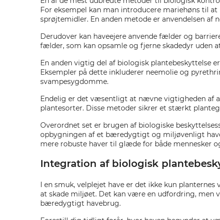
En af de mest udbredte metoder til biologisk kontrol 
For eksempel kan man introducere mariehøns til at 
sprøjtemidler. En anden metode er anvendelsen af 
Derudover kan haveejere anvende fælder og barriere-
fælder, som kan opsamle og fjerne skadedyr uden at 
En anden vigtig del af biologisk plantebeskyttelse 
Eksempler på dette inkluderer neemolie og pyrethrin
svampesygdomme.
Endelig er det væsentligt at nævne vigtigheden af 
plantesorter. Disse metoder sikrer et stærkt plante
Overordnet set er brugen af biologiske beskyttelses
opbygningen af et bæredygtigt og miljøvenligt have
mere robuste haver til glæde for både mennesker og
Integration af biologisk plantebe
I en smuk, velplejet have er det ikke kun plantern
at skade miljøet. Det kan være en udfordring, men 
bæredygtigt havebrug.