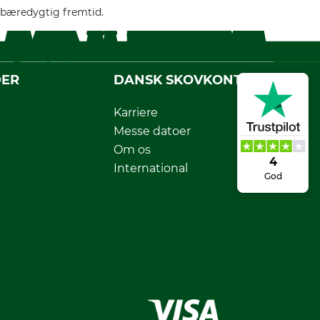
e bæredygtig fremtid.
DER
DANSK SKOVKONTOR
Karriere
Messe datoer
Om os
4
International
God