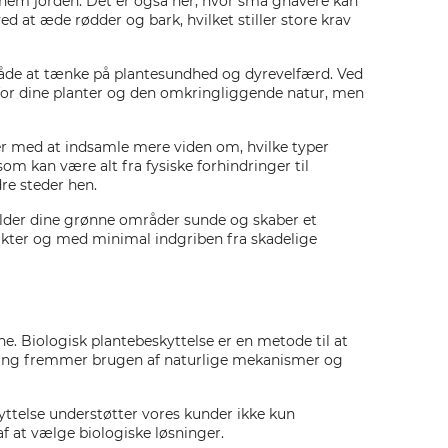
gennem jorden. Det er også her, hvor små gnavere kan
d at æde rødder og bark, hvilket stiller store krav
 både at tænke på plantesundhed og dyrevelfærd. Ved
 for dine planter og den omkringliggende natur, men
ter med at indsamle mere viden om, hvilke typer
om kan være alt fra fysiske forhindringer til
re steder hen.
lder dine grønne områder sunde og skaber et
likter og med minimal indgriben fra skadelige
e. Biologisk plantebeskyttelse er en metode til at
gang fremmer brugen af naturlige mekanismer og
telse understøtter vores kunder ikke kun
f at vælge biologiske løsninger.