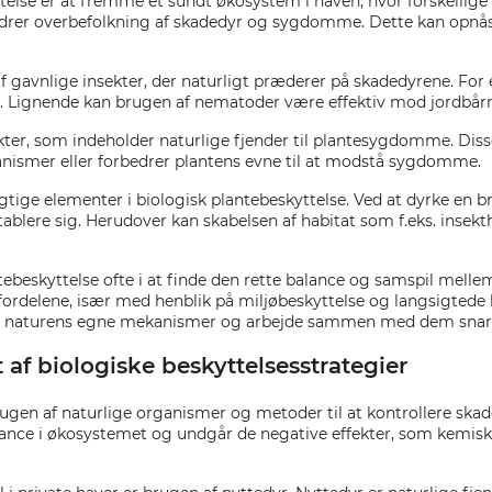
lse er at fremme et sundt økosystem i haven, hvor forskellige 
ndrer overbefolkning af skadedyr og sygdomme. Dette kan opnås
f gavnlige insekter, der naturligt præderer på skadedyrene. For
se. Lignende kan brugen af nematoder være effektiv mod jordbår
ter, som indeholder naturlige fjender til plantesygdomme. Disse
ismer eller forbedrer plantens evne til at modstå sygdomme.
gtige elementer i biologisk plantebeskyttelse. Ved at dyrke en 
lere sig. Herudover kan skabelsen af habitat som f.eks. insekth
tebeskyttelse ofte i at finde den rette balance og samspil melle
rdelene, især med henblik på miljøbeskyttelse og langsigtede h
rstå naturens egne mekanismer og arbejde sammen med dem sna
af biologiske beskyttelsesstrategier
brugen af naturlige organismer og metoder til at kontrollere sk
lance i økosystemet og undgår de negative effekter, som kemisk