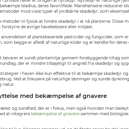
i private haver er brugen af nyttedyr. Nyttedyr er naturlige fjen
bekæmpe bladlus, deres favoritføde. Mariehønsene reducerer bl
nematoder mod visse typer af jordbårne skadedyr, som eksempelv
metoder til fysisk at hindre skadedyr i at nå planterne. Disse m
forstyrre de øvrige havebeboere eller miljøet.
er anvendelsen af plantebaserede pesticider og fungicider, som 
, som begge er afledt af naturlige kilder og er kendte for deres
at bevarer et sundt plantemiljø gennem forebyggende tiltag som
grundlag, der er mindre tilbøjeligt til angreb fra skadedyr og s
strategier i haven ikke kun effektive til at bekæmpe skadedyr og
brug. Ved at fokusere på naturlige løsninger og sunde dyrknings
 natur.
skyttelse med bekæmpelse af gnavere
es vækst og sundhed, der er i fokus, men også hvordan man bes
ved at integrere
bekæmpelse af gnavere
sammen med biologisk p