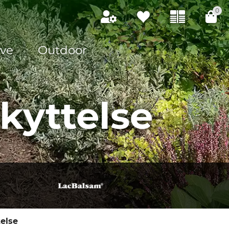
0
ve
Outdoor
kyttelse
else