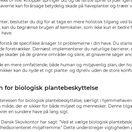
vække til live. Knopper springer ud, og de første spirer bryder i
averne kan forårsage betydelig skade på haveplanter og træer ve
ter, beslutter du dig for at tage en mere holistisk tilgang ved
se, kan du begrænse brugen af kemikalier, som ikke kun er bedre
 have.
orstå de specifikke årsager til problemerne i din have. Du star
de foretrækker. Dernæst implementerer du naturlige barrierer, s
ge skader på de grønne områder og sikre, at gnaverne søger and
de en mere omfattende, både human og miljøvenlig plan, der ho
nikker kan du nyde et rigt plante- og dyreliv uden de store konf
for biologisk plantebeskyttelse
teressen for biologisk plantebeskyttelse, særligt i hjemmehavern
måde, der er sikker for både miljøet og mennesker. Denne til
krer en sundere have på lang sigt.
nsk Skovkontor har sagt: "Ved at vælge biologisk plantebeskyt
lhedsorienteret miljøfremme." Dette understreger vigtigheden a