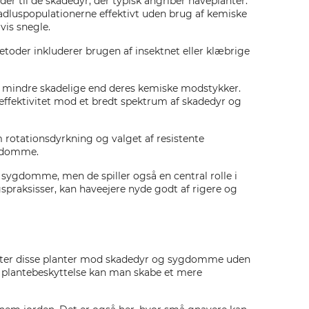
der til de skadedyr, der typisk angriber haveplanter.
adluspopulationerne effektivt uden brug af kemiske
is snegle.
etoder inkluderer brugen af insektnet eller klæbrige
er mindre skadelige end deres kemiske modstykker.
 effektivitet mod et bredt spektrum af skadedyr og
 rotationsdyrkning og valget af resistente
ygdomme.
 sygdomme, men de spiller også en central rolle i
praksisser, kan haveejere nyde godt af rigere og
kytter disse planter mod skadedyr og sygdomme uden
lantebeskyttelse kan man skabe et mere