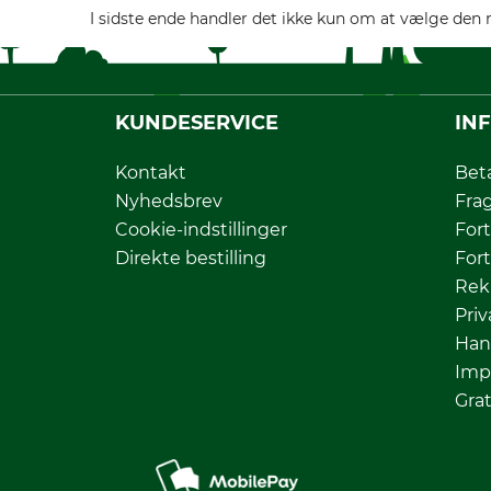
I sidste ende handler det ikke kun om at vælge den 
KUNDESERVICE
IN
Kontakt
Bet
Nyhedsbrev
Fra
Cookie-indstillinger
Fort
Direkte bestilling
Fort
Rek
Priv
Han
Imp
Grat