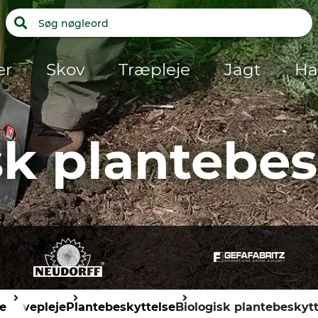
er
Skov
Træpleje
Jagt
Ha
sk plantebes
e
Havepleje
Plantebeskyttelse
Biologisk plantebeskytt