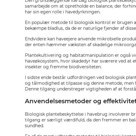
Den grundlæggende idé bag biologisk plantebeskytte
samarbejde om at opretholde en balance, der forhi
har sin egen rolle i havedyrkningen.
En populær metode til biologisk kontrol er brugen a
bekæmpe bladlus, da de er naturlige fjender af dis
Endvidere kan haveejere anvende mikrobielle produk
der enten hæmmer væksten af skadelige mikroorgan
Plantekultivering og habitatmanipulation er også vi
haveøkosystem, hvor skadedyr har sværere ved at etab
insekter og fremme biodiversiteten.
I sidste ende består udfordringen ved biologisk plan
og tålmodighed at tilpasse sig denne metode, men fo
Denne tilgang understreger vigtigheden af at fo
Anvendelsesmetoder og effektivitet 
Biologisk plantebeskyttelse i havebrug involverer 
tilgang er særligt værdifuld, da den fremmer en ba
sundhed.