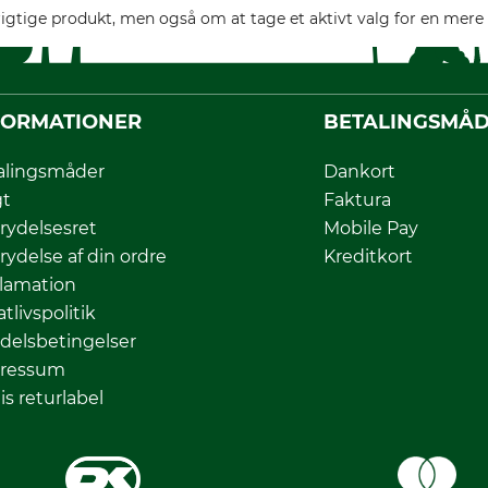
rigtige produkt, men også om at tage et aktivt valg for en mer
FORMATIONER
BETALINGSMÅ
alingsmåder
Dankort
gt
Faktura
rydelsesret
Mobile Pay
rydelse af din ordre
Kreditkort
lamation
atlivspolitik
delsbetingelser
ressum
is returlabel