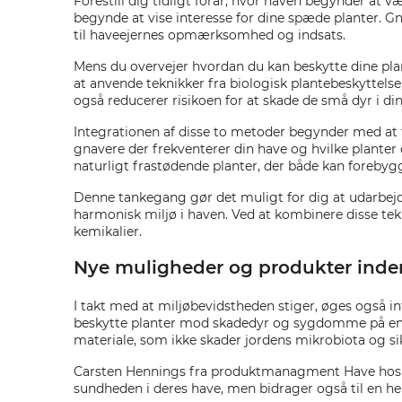
Forestill dig tidligt forår, hvor haven begynder at 
begynde at vise interesse for dine spæde planter. Gn
til haveejernes opmærksomhed og indsats.
Mens du overvejer hvordan du kan beskytte dine plan
at anvende teknikker fra biologisk plantebeskyttel
også reducerer risikoen for at skade de små dyr i din
Integrationen af disse to metoder begynder med at f
gnavere der frekventerer din have og hvilke planter 
naturligt frastødende planter, der både kan forebyg
Denne tankegang gør det muligt for dig at udarbej
harmonisk miljø i haven. Ved at kombinere disse tek
kemikalier.
Nye muligheder og produkter inden 
I takt med at miljøbevidstheden stiger, øges også in
beskytte planter mod skadedyr og sygdomme på en 
materiale, som ikke skader jordens mikrobiota og si
Carsten Hennings fra produktmanagment Have hos Da
sundheden i deres have, men bidrager også til en he