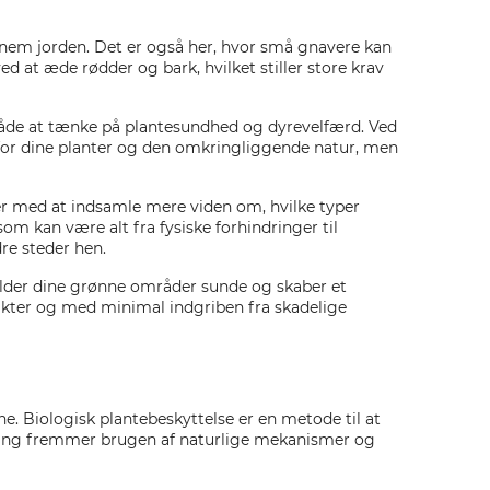
gennem jorden. Det er også her, hvor små gnavere kan
d at æde rødder og bark, hvilket stiller store krav
 både at tænke på plantesundhed og dyrevelfærd. Ved
 for dine planter og den omkringliggende natur, men
ter med at indsamle mere viden om, hvilke typer
om kan være alt fra fysiske forhindringer til
re steder hen.
lder dine grønne områder sunde og skaber et
likter og med minimal indgriben fra skadelige
e. Biologisk plantebeskyttelse er en metode til at
gang fremmer brugen af naturlige mekanismer og