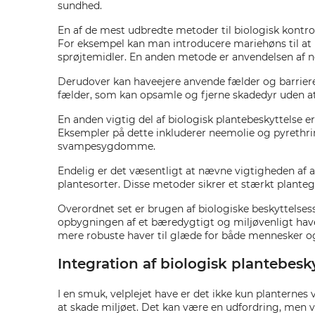
sundhed.
En af de mest udbredte metoder til biologisk kontrol 
For eksempel kan man introducere mariehøns til at 
sprøjtemidler. En anden metode er anvendelsen af 
Derudover kan haveejere anvende fælder og barriere-
fælder, som kan opsamle og fjerne skadedyr uden at 
En anden vigtig del af biologisk plantebeskyttelse 
Eksempler på dette inkluderer neemolie og pyrethrin
svampesygdomme.
Endelig er det væsentligt at nævne vigtigheden af 
plantesorter. Disse metoder sikrer et stærkt plante
Overordnet set er brugen af biologiske beskyttelses
opbygningen af et bæredygtigt og miljøvenligt have
mere robuste haver til glæde for både mennesker og
Integration af biologisk plantebe
I en smuk, velplejet have er det ikke kun plantern
at skade miljøet. Det kan være en udfordring, men 