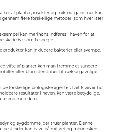
arter af planter, insekter og mikroorganismer kan
 gennem flere forskellige metoder, som hver især
 eksempel kan marihøns indføres i haven for at
ne skadedyr som fx snegle.
 produkter kan inkludere bakterier eller svampe,
bred vifte af planter kan man fremme et sundere
oteller eller blomsterstriber tiltrække gavnlige
m de forskellige biologiske agenter. Det kræver tid
oldbare resultater i haven, kan være betydelige.
rere end mod dem.
adedyr og sygdomme, der truer planter. Denne
e pesticider kan have på miljøet og menneskers