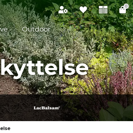
0
ve
Outdoor
kyttelse
else