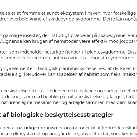
lse er at fremme et sundt økosystem i haven, hvor forskellige 
ndrer overbefolkning af skadedyr og sygdomme. Dette kan opnås
f gavnlige insekter, der naturligt præderer på skadedyrene. For
se. Lignende kan brugen af nematoder være effektiv mod jordbår
ter, som indeholder naturlige fjender til plantesygdomme. Disse
ismer eller forbedrer plantens evne til at modstå sygdomme.
gtige elementer i biologisk plantebeskyttelse. Ved at dyrke en 
lere sig. Herudover kan skabelsen af habitat som f.eks. insekth
tebeskyttelse ofte i at finde den rette balance og samspil melle
rdelene, især med henblik på miljøbeskyttelse og langsigtede h
rstå naturens egne mekanismer og arbejde sammen med dem sna
af biologiske beskyttelsesstrategier
brugen af naturlige organismer og metoder til at kontrollere sk
lance i økosystemet og undgår de negative effekter, som kemisk