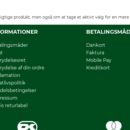
rigtige produkt, men også om at tage et aktivt valg for en mer
FORMATIONER
BETALINGSMÅ
alingsmåder
Dankort
gt
Faktura
rydelsesret
Mobile Pay
rydelse af din ordre
Kreditkort
lamation
atlivspolitik
delsbetingelser
ressum
is returlabel