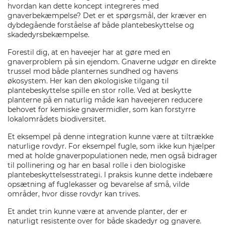
hvordan kan dette koncept integreres med
gnaverbekæmpelse? Det er et spørgsmål, der kræver en
dybdegående forståelse af både plantebeskyttelse og
skadedyrsbekæmpelse.
Forestil dig, at en haveejer har at gøre med en
gnaverproblem på sin ejendom. Gnaverne udgør en direkte
trussel mod både planternes sundhed og havens
økosystem. Her kan den økologiske tilgang til
plantebeskyttelse spille en stor rolle. Ved at beskytte
planterne på en naturlig måde kan haveejeren reducere
behovet for kemiske gnavermidler, som kan forstyrre
lokalområdets biodiversitet.
Et eksempel på denne integration kunne være at tiltrække
naturlige rovdyr. For eksempel fugle, som ikke kun hjælper
med at holde gnaverpopulationen nede, men også bidrager
til pollinering og har en basal rolle i den biologiske
plantebeskyttelsesstrategi. I praksis kunne dette indebære
opsætning af fuglekasser og bevarelse af små, vilde
områder, hvor disse rovdyr kan trives.
Et andet trin kunne være at anvende planter, der er
naturligt resistente over for både skadedyr og gnavere.