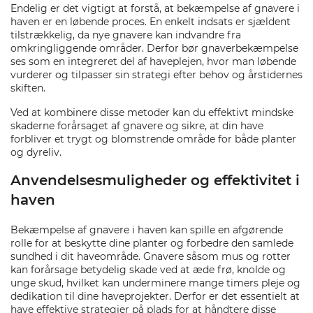
Endelig er det vigtigt at forstå, at bekæmpelse af gnavere i
haven er en løbende proces. En enkelt indsats er sjældent
tilstrækkelig, da nye gnavere kan indvandre fra
omkringliggende områder. Derfor bør gnaverbekæmpelse
ses som en integreret del af haveplejen, hvor man løbende
vurderer og tilpasser sin strategi efter behov og årstidernes
skiften.
Ved at kombinere disse metoder kan du effektivt mindske
skaderne forårsaget af gnavere og sikre, at din have
forbliver et trygt og blomstrende område for både planter
og dyreliv.
Anvendelsesmuligheder og effektivitet i
haven
Bekæmpelse af gnavere i haven kan spille en afgørende
rolle for at beskytte dine planter og forbedre den samlede
sundhed i dit haveområde. Gnavere såsom mus og rotter
kan forårsage betydelig skade ved at æde frø, knolde og
unge skud, hvilket kan underminere mange timers pleje og
dedikation til dine haveprojekter. Derfor er det essentielt at
have effektive strategier på plads for at håndtere disse