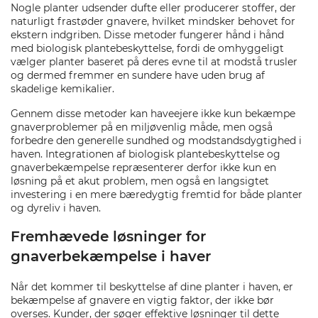
Nogle planter udsender dufte eller producerer stoffer, der
naturligt frastøder gnavere, hvilket mindsker behovet for
ekstern indgriben. Disse metoder fungerer hånd i hånd
med biologisk plantebeskyttelse, fordi de omhyggeligt
vælger planter baseret på deres evne til at modstå trusler
og dermed fremmer en sundere have uden brug af
skadelige kemikalier.
Gennem disse metoder kan haveejere ikke kun bekæmpe
gnaverproblemer på en miljøvenlig måde, men også
forbedre den generelle sundhed og modstandsdygtighed i
haven. Integrationen af biologisk plantebeskyttelse og
gnaverbekæmpelse repræsenterer derfor ikke kun en
løsning på et akut problem, men også en langsigtet
investering i en mere bæredygtig fremtid for både planter
og dyreliv i haven.
Fremhævede løsninger for
gnaverbekæmpelse i haver
Når det kommer til beskyttelse af dine planter i haven, er
bekæmpelse af gnavere en vigtig faktor, der ikke bør
overses. Kunder, der søger effektive løsninger til dette