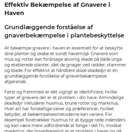
Effektiv Bekæmpelse af Gnavere i
Haven
Grundlæggende forståelse af
gnaverbekæmpelse i plantebeskyttelse
At bekæmpe gnavere i haven er essentielt for at beskytte
dine planter og skabe et sundt havemiljø. Gnavere som
mus og rotter kan forårsage alvorlig skade på både unge
og etablerede planter, idet de gnager ved rødder, stammer
og blade. For effektivt at håndtere disse skadedyr er en
grundlæggende forståelse af gnaverbekæmpelse
afgørende.
Først og fremmest er det vigtigt at identificere, hvilke
typer af gnavere der er et problem i din have. Almindelige
skadedyr inkluderer husmus, brune rotter og markmus.
Hver art har forskellige vaner og præferencer, hvilket
betyder, at bekæmpelsesmetoderne kan variere. For
eksempel foretrækker husmus tit at bygge rede indendørs
og kan være mere udfordrende at fange i det fri, modsat
markmus, der hovedsageligt er et problem i haver og på