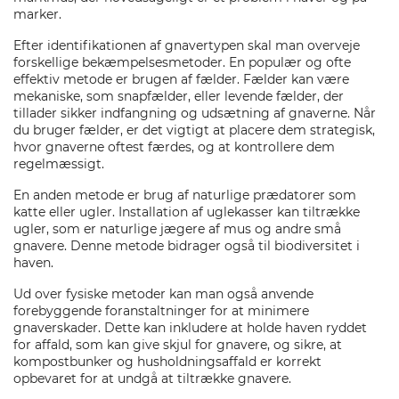
marker.
Efter identifikationen af gnavertypen skal man overveje
forskellige bekæmpelsesmetoder. En populær og ofte
effektiv metode er brugen af fælder. Fælder kan være
mekaniske, som snapfælder, eller levende fælder, der
tillader sikker indfangning og udsætning af gnaverne. Når
du bruger fælder, er det vigtigt at placere dem strategisk,
hvor gnaverne oftest færdes, og at kontrollere dem
regelmæssigt.
En anden metode er brug af naturlige prædatorer som
katte eller ugler. Installation af uglekasser kan tiltrække
ugler, som er naturlige jægere af mus og andre små
gnavere. Denne metode bidrager også til biodiversitet i
haven.
Ud over fysiske metoder kan man også anvende
forebyggende foranstaltninger for at minimere
gnaverskader. Dette kan inkludere at holde haven ryddet
for affald, som kan give skjul for gnavere, og sikre, at
kompostbunker og husholdningsaffald er korrekt
opbevaret for at undgå at tiltrække gnavere.