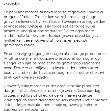
skadedyr.
En populær metode til bekæmpelse af gnavere i haven er
brugen af fælder. Fælder kan være humane og fange
gnaverne levende, hvilket tillader haveejeren at frigive dem
et andet sted. Dette er især fordelagtigt for dem, der
ønsker at undgå at dræbe dyrene. Der er også mere
traditionelle fælder, som dræber gnaverne ved fangst,
hvilket kan være nødvendigt i områder med høj
gnaverpopulation.
En anden vigtig tilgang er brugen af naturlige prædatorer.
At tiltrække eller introducere prædatorer som ugler og
slanger kan hjælpe med at holde gnaverpopulationerne
nede. Dette er en miljøvenlig løsning, der understøtter
biodiversiteten i din have, samtidig med at det er effektivt
til at kontrollere skadedyr.
Udover fysiske metoder er der også kemiske produkter
designet til at afvise eller dræbe gnavere. Disse bør dog
bruges med forsigtighed, da de kan have skadelige
virkninger på andre dyrearter og selv miljøet. Det er vigtigt
altid at følge instruktionerne nøje og overveje mindre
aggressive metoder først.