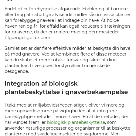
Endeligt er forebyggelse afgørende. Etablering af barriere
eller brug af naturlige afvisende midler såsom visse planter
kan forebygge gnavere i at indtage din have. At holde
haven ren og fri for affald kan også reducere tiltrækningen
for gnaverne, da der er mindre mad og gemmesteder
tilgængelige for dem.
Samlet set er der flere effektive måder at beskytte din have
på mod gnavere. Ved at kombinere flere af disse metoder
kan du skabe et mere robust forsvar og sikre, at dine
planter kan trives uden forstyrrelser fra uønskede
besøgende.
Integration af biologisk
plantebeskyttelse i gnaverbekæmpelse
I takt med at miljøbevidstheden stiger, bliver vi mere og
mere opmærksomme på vigtigheden af at integrere
bæredygtige metoder i vores haver. En af de metoder, der
har vundet frem, er
biologisk plantebeskyttelse
, som
anvender naturlige processer og organismer til at beskytte
planterne mod skadelige insekter og sygdomme. Men