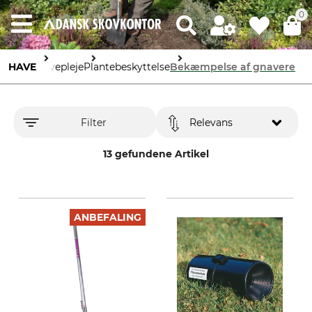
0
HAVE
Havepleje
Plantebeskyttelse
Bekæmpelse af gnavere
Filter
Relevans
13 gefundene Artikel
ANBEFALING