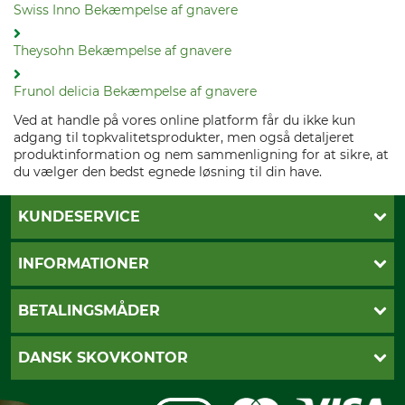
Swiss Inno Bekæmpelse af gnavere
Theysohn Bekæmpelse af gnavere
Frunol delicia Bekæmpelse af gnavere
Ved at handle på vores online platform får du ikke kun
adgang til topkvalitetsprodukter, men også detaljeret
produktinformation og nem sammenligning for at sikre, at
du vælger den bedst egnede løsning til din have.
KUNDESERVICE
Kontakt
INFORMATIONER
Nyhedsbrev
Cookie-indstillinger
Betalingsmåder
BETALINGSMÅDER
Fragt
Fortrydelsesret
Dankort
DANSK SKOVKONTOR
Fortrydelse af din ordre
Faktura
Reklamation
Mobile Pay
Karriere