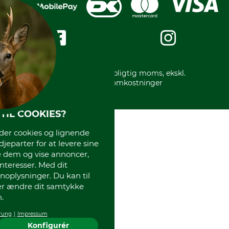
Privatlivspolitik
Kreditkort
Messe datoer
Handelsbetingelser
Om os
Impressum
International
Gratis returlabel
* Alle priser inkl. lovpligtig moms, ekskl.
forsendelsesomkostninger
TIL COOKIES?
r cookies og lignende
djeparter for at levere sine
e dem og vise annoncer,
interesser. Med dit
oplysninger. Du kan til
ler ændre dit samtykke
.
rung
Impressum
Konfigurér