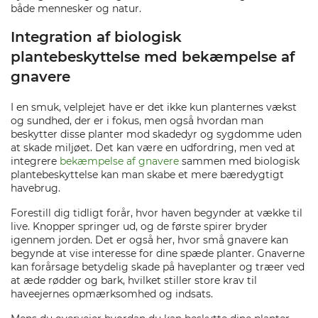
både mennesker og natur.
Integration af biologisk
plantebeskyttelse med bekæmpelse af
gnavere
I en smuk, velplejet have er det ikke kun planternes vækst
og sundhed, der er i fokus, men også hvordan man
beskytter disse planter mod skadedyr og sygdomme uden
at skade miljøet. Det kan være en udfordring, men ved at
integrere
bekæmpelse af gnavere
sammen med biologisk
plantebeskyttelse kan man skabe et mere bæredygtigt
havebrug.
Forestill dig tidligt forår, hvor haven begynder at vække til
live. Knopper springer ud, og de første spirer bryder
igennem jorden. Det er også her, hvor små gnavere kan
begynde at vise interesse for dine spæde planter. Gnaverne
kan forårsage betydelig skade på haveplanter og træer ved
at æde rødder og bark, hvilket stiller store krav til
haveejernes opmærksomhed og indsats.