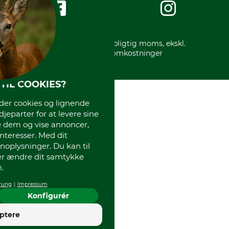
International
Gratis returlabel
* Alle priser inkl. lovpligtig moms, ekskl.
forsendelsesomkostninger
TIL COOKIES?
r cookies og lignende
djeparter for at levere sine
e dem og vise annoncer,
interesser. Med dit
oplysninger. Du kan til
ler ændre dit samtykke
.
rung
Impressum
Konfigurér
4
ptere
God