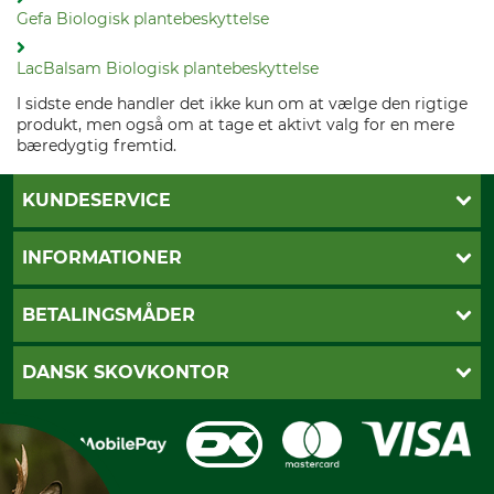
Gefa Biologisk plantebeskyttelse
LacBalsam Biologisk plantebeskyttelse
I sidste ende handler det ikke kun om at vælge den rigtige
produkt, men også om at tage et aktivt valg for en mere
bæredygtig fremtid.
KUNDESERVICE
Kontakt
INFORMATIONER
Nyhedsbrev
Cookie-indstillinger
Betalingsmåder
BETALINGSMÅDER
Fragt
Fortrydelsesret
Dankort
DANSK SKOVKONTOR
Fortrydelse af din ordre
Faktura
Reklamation
Mobile Pay
Karriere
Privatlivspolitik
Kreditkort
Messe datoer
Handelsbetingelser
Om os
Impressum