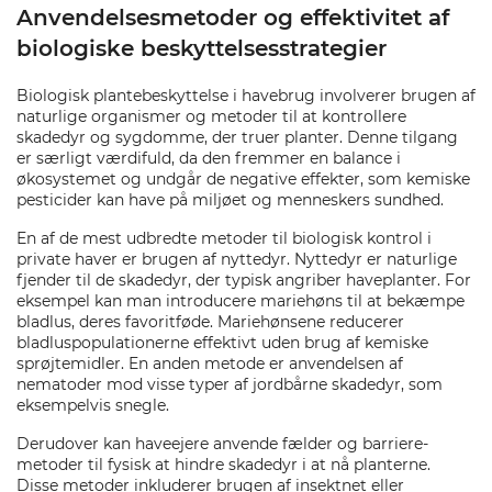
Anvendelsesmetoder og effektivitet af
biologiske beskyttelsesstrategier
Biologisk plantebeskyttelse i havebrug involverer brugen af
naturlige organismer og metoder til at kontrollere
skadedyr og sygdomme, der truer planter. Denne tilgang
er særligt værdifuld, da den fremmer en balance i
økosystemet og undgår de negative effekter, som kemiske
pesticider kan have på miljøet og menneskers sundhed.
En af de mest udbredte metoder til biologisk kontrol i
private haver er brugen af nyttedyr. Nyttedyr er naturlige
fjender til de skadedyr, der typisk angriber haveplanter. For
eksempel kan man introducere mariehøns til at bekæmpe
bladlus, deres favoritføde. Mariehønsene reducerer
bladluspopulationerne effektivt uden brug af kemiske
sprøjtemidler. En anden metode er anvendelsen af
nematoder mod visse typer af jordbårne skadedyr, som
eksempelvis snegle.
Derudover kan haveejere anvende fælder og barriere-
metoder til fysisk at hindre skadedyr i at nå planterne.
Disse metoder inkluderer brugen af insektnet eller