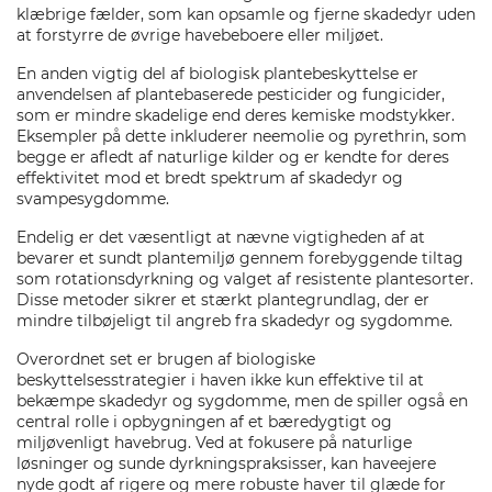
klæbrige fælder, som kan opsamle og fjerne skadedyr uden
at forstyrre de øvrige havebeboere eller miljøet.
En anden vigtig del af biologisk plantebeskyttelse er
anvendelsen af plantebaserede pesticider og fungicider,
som er mindre skadelige end deres kemiske modstykker.
Eksempler på dette inkluderer neemolie og pyrethrin, som
begge er afledt af naturlige kilder og er kendte for deres
effektivitet mod et bredt spektrum af skadedyr og
svampesygdomme.
Endelig er det væsentligt at nævne vigtigheden af at
bevarer et sundt plantemiljø gennem forebyggende tiltag
som rotationsdyrkning og valget af resistente plantesorter.
Disse metoder sikrer et stærkt plantegrundlag, der er
mindre tilbøjeligt til angreb fra skadedyr og sygdomme.
Overordnet set er brugen af biologiske
beskyttelsesstrategier i haven ikke kun effektive til at
bekæmpe skadedyr og sygdomme, men de spiller også en
central rolle i opbygningen af et bæredygtigt og
miljøvenligt havebrug. Ved at fokusere på naturlige
løsninger og sunde dyrkningspraksisser, kan haveejere
nyde godt af rigere og mere robuste haver til glæde for