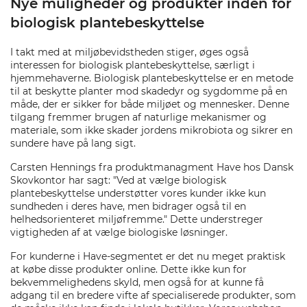
Nye muligheder og produkter inden for
biologisk plantebeskyttelse
I takt med at miljøbevidstheden stiger, øges også
interessen for biologisk plantebeskyttelse, særligt i
hjemmehaverne. Biologisk plantebeskyttelse er en metode
til at beskytte planter mod skadedyr og sygdomme på en
måde, der er sikker for både miljøet og mennesker. Denne
tilgang fremmer brugen af naturlige mekanismer og
materiale, som ikke skader jordens mikrobiota og sikrer en
sundere have på lang sigt.
Carsten Hennings fra produktmanagment Have hos Dansk
Skovkontor har sagt: "Ved at vælge biologisk
plantebeskyttelse understøtter vores kunder ikke kun
sundheden i deres have, men bidrager også til en
helhedsorienteret miljøfremme." Dette understreger
vigtigheden af at vælge biologiske løsninger.
For kunderne i Have-segmentet er det nu meget praktisk
at købe disse produkter online. Dette ikke kun for
bekvemmelighedens skyld, men også for at kunne få
adgang til en bredere vifte af specialiserede produkter, som