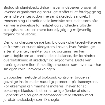
Biologisk plantebeskyttelse i haven indebærer brugen af
levende organismer og naturlige stoffer til at forebygge og
behandle plantesygdomme samt skadedyrsangreb. I
modsætning til traditionelle kemiske pesticider, som ofte
kan være skadelige for miljøet og sundheden, tilbyder
biologisk kontrol en mere bæredygtig og miljøvenlig
tilgang til havebrug.
Den grundlæggende idé bag biologisk plantebeskyttelse er
at fremme et sundt økosystem i haven, hvor forskellige
arter af planter, insekter og mikroorganismer kan
samarbejde om at opretholde en balance, der forhindrer
overbefolkning af skadedyr og sygdomme. Dette kan
opnås gennem flere forskellige metoder, som hver især har
sin egen rolle i havedyrkningen.
En populær metode til biologisk kontrol er brugen af
gavnlige insekter, der naturligt præderer på skadedyrene.
For eksempel kan marihøns indføres i haven for at
bekæmpe bladlus, da de er naturlige fjender af disse.
Lignende kan brugen af nematoder være effektiv mod
jordbårne skadedyr som fx snegle.