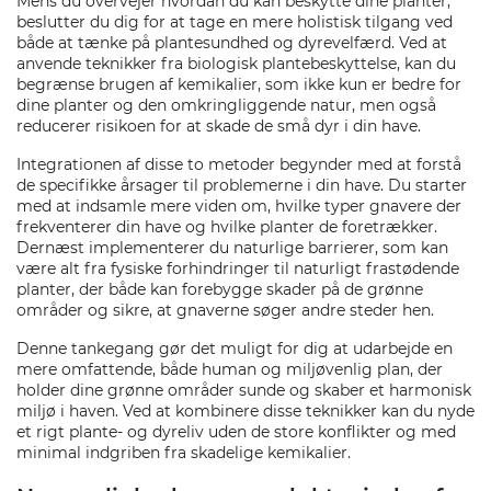
Mens du overvejer hvordan du kan beskytte dine planter,
beslutter du dig for at tage en mere holistisk tilgang ved
både at tænke på plantesundhed og dyrevelfærd. Ved at
anvende teknikker fra biologisk plantebeskyttelse, kan du
begrænse brugen af kemikalier, som ikke kun er bedre for
dine planter og den omkringliggende natur, men også
reducerer risikoen for at skade de små dyr i din have.
Integrationen af disse to metoder begynder med at forstå
de specifikke årsager til problemerne i din have. Du starter
med at indsamle mere viden om, hvilke typer gnavere der
frekventerer din have og hvilke planter de foretrækker.
Dernæst implementerer du naturlige barrierer, som kan
være alt fra fysiske forhindringer til naturligt frastødende
planter, der både kan forebygge skader på de grønne
områder og sikre, at gnaverne søger andre steder hen.
Denne tankegang gør det muligt for dig at udarbejde en
mere omfattende, både human og miljøvenlig plan, der
holder dine grønne områder sunde og skaber et harmonisk
miljø i haven. Ved at kombinere disse teknikker kan du nyde
et rigt plante- og dyreliv uden de store konflikter og med
minimal indgriben fra skadelige kemikalier.