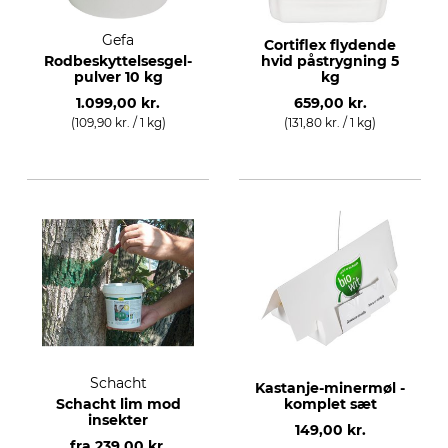
Gefa
Cortiflex flydende
Rodbeskyttelsesgel-
hvid påstrygning 5
pulver 10 kg
kg
1.099,00 kr.
659,00 kr.
(109,90 kr. / 1 kg)
(131,80 kr. / 1 kg)
Schacht
Kastanje-minermøl -
Schacht lim mod
komplet sæt
insekter
149,00 kr.
fra
239,00 kr.