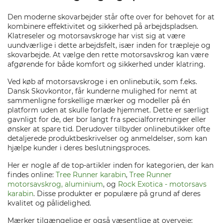
Den moderne skovarbejder står ofte over for behovet for at
kombinere effektivitet og sikkerhed på arbejdspladsen.
Klatreseler og motorsavskroge har vist sig at være
uundværlige i dette arbejdsfelt, især inden for træpleje og
skovarbejde. At vælge den rette motorsavskrog kan være
afgørende for både komfort og sikkerhed under klatring.
Ved køb af motorsavskroge i en onlinebutik, som f.eks.
Dansk Skovkontor, får kunderne mulighed for nemt at
sammenligne forskellige mærker og modeller på én
platform uden at skulle forlade hjemmet. Dette er særligt
gavnligt for de, der bor langt fra specialforretninger eller
ønsker at spare tid. Derudover tilbyder onlinebutikker ofte
detaljerede produktbeskrivelser og anmeldelser, som kan
hjælpe kunder i deres beslutningsproces.
Her er nogle af de top-artikler inden for kategorien, der kan
findes online:
Tree Runner karabin
,
Tree Runner
motorsavskrog, aluminium
, og
Rock Exotica - motorsavs
karabin
. Disse produkter er populære på grund af deres
kvalitet og pålidelighed.
Mærker tilgængelige er også væsentlige at overveje: