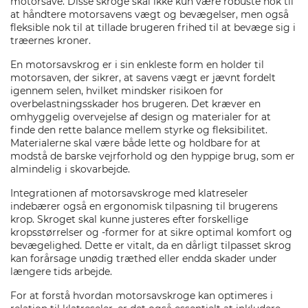
motorsave. Disse skroge skal ikke kun være robuste nok til
at håndtere motorsavens vægt og bevægelser, men også
fleksible nok til at tillade brugeren frihed til at bevæge sig i
træernes kroner.
En motorsavskrog er i sin enkleste form en holder til
motorsaven, der sikrer, at savens vægt er jævnt fordelt
igennem selen, hvilket mindsker risikoen for
overbelastningsskader hos brugeren. Det kræver en
omhyggelig overvejelse af design og materialer for at
finde den rette balance mellem styrke og fleksibilitet.
Materialerne skal være både lette og holdbare for at
modstå de barske vejrforhold og den hyppige brug, som er
almindelig i skovarbejde.
Integrationen af motorsavskroge med klatreseler
indebærer også en ergonomisk tilpasning til brugerens
krop. Skroget skal kunne justeres efter forskellige
kropsstørrelser og -former for at sikre optimal komfort og
bevægelighed. Dette er vitalt, da en dårligt tilpasset skrog
kan forårsage unødig træthed eller endda skader under
længere tids arbejde.
For at forstå hvordan motorsavskroge kan optimeres i