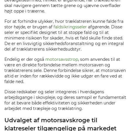
bevægelsesfrihed, hvilket er afgørende, når træklatreren
skal navigere gennem tætte grene og ujævne overflader
højt oppe i træerne.
For at forhindre ulykker, hvor træklatreren kunne falde fra
stor højde, er brugen af
faldsikringsseler
afgørende. Disse
seler er specifikt designet til at stoppe fald og til at
minimere risikoen for skader, hvis et fald skulle finde sted.
De er en livsvigtig sikkerhedsforanstaltning og en integral
del af træklatrerens sikkerhedsudstyr.
Endelig er der også
motorsavsstrop
, som anvendes til at
være en direkte forbindelse mellem motorsaven og
træklatrerens sele. Denne forbindelse sikrer, at motorsaven
altid er inden for rækkevidde og ikke udgør en fare ved at
falde ned.
Disse redskaber og seler integreres i hverdagens
arbejdsgange i skovpleje, og deres samspil er fundamentalt
for at bevare både effektiviteten og sikkerheden under
arbejdet med træpleje og træklatring.
Udvalget af motorsavskroge til
klatreseler tilgængelige på markedet