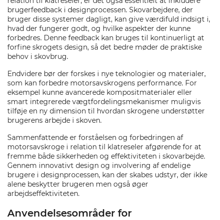
relation til klatreseler, er det også essentielt at inkludere
brugerfeedback i designprocessen. Skovarbejdere, der
bruger disse systemer dagligt, kan give værdifuld indsigt i,
hvad der fungerer godt, og hvilke aspekter der kunne
forbedres. Denne feedback kan bruges til kontinuerligt at
forfine skrogets design, så det bedre møder de praktiske
behov i skovbrug.
Endvidere bør der forskes i nye teknologier og materialer,
som kan forbedre motorsavskrogens performance. For
eksempel kunne avancerede kompositmaterialer eller
smart integrerede vægtfordelingsmekanismer muligvis
tilføje en ny dimension til hvordan skrogene understøtter
brugerens arbejde i skoven.
Sammenfattende er forståelsen og forbedringen af
motorsavskroge i relation til klatreseler afgørende for at
fremme både sikkerheden og effektiviteten i skovarbejde.
Gennem innovativt design og involvering af endelige
brugere i designprocessen, kan der skabes udstyr, der ikke
alene beskytter brugeren men også øger
arbejdseffektiviteten.
Anvendelsesområder for