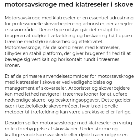
motorsavskroge med klatreseler i skove
Motorsavskroge med klatreseler er en essentiel udrustning
for professionelle skovarbejdere og arborister, der arbejder
i skovområder. Denne type udstyr gør det muligt for
brugeren at udføre træfældning og beskæring højt oppe i
træerne med større sikkerhed og effektivitet.
Motorsavskroge, når de kombineres med klatreseler,
tilbyder en stabil platform, der giver brugeren frihed til at
bevæge sig vertikalt og horisontalt rundt i træernes
kroner.
Et af de primære anvendelsesområder for motorsavskroge
med klatreseler i skove er ved vedligeholdelse og
management af skovarealer. Arborister og skovarbejdere
kan med lethed navigere i træernes kroner for at udføre
nødvendige skære- og beskæringsopgaver. Dette gælder
især i tætbefolkede skovområder, hvor traditionelle
metoder til træfældning kan være upraktiske eller farlige.
Desuden spiller motorsavskroge med klatreseler en vigtig
rolle i forebyggelse af skovskader. Under storme og
kraftige vinde kan svækkede eller døde træer udgøre en