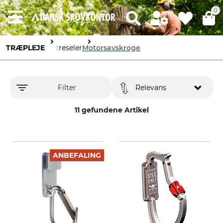
0
TRÆPLEJE
Klatreseler
Motorsavskroge
Filter
Relevans
11 gefundene Artikel
ANBEFALING