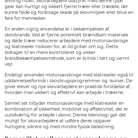
alvorlig risiko. Skovarbejdere udstyret med denne type
gear kan hurtigt og sikkert fjerne træer eller trædele, der
kunne falde og forårsage skade på skovmiljøet eller blive en
fare for mennesker.
En anden vigtig anvendelse er i bekæmpelsen af
skovbrande. Ved at fjerne potentielt brændbart materiale
og døde træer reducerer arbejdere med motorsavskroge
og klatreseler risikoen for, at ild griber om sig. Dette
bidrager til en mere kontrolleret og sikker
brandbekæmpelsesmetode, som er kritisk i tørt og varmt
vejr.
Endeligt anvendes motorsavskroge med klatreseler også til
uddannelsesformål i skovbrugsprogrammer og -kurser. De
giver elever og nye skovarbejdere en praktisk forståelse af,
hvordan man sikkert og effektivt kan arbejde i træerne.
Samlet set tilbyder motorsavskroge med klatreseler en
kombination af sikkerhed, mobilitet og effektivitet, der er
uundværlig for arbejde i skove. Denne teknologi gør det
muligt for skovarbejdere at udføre deres opgaver
hurtigere, sikrere og med mindre fysisk belastning.