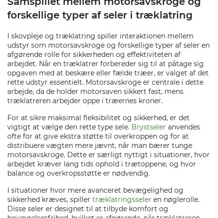
Samspillet mellem motorsavskroge og
forskellige typer af seler i træklatring
I skovpleje og træklatring spiller interaktionen mellem
udstyr som motorsavskroge og forskellige typer af seler en
afgørende rolle for sikkerheden og effektiviteten af
arbejdet. Når en træklatrer forbereder sig til at påtage sig
opgaven med at beskære eller fælde træer, er valget af det
rette udstyr essentielt. Motorsavskroge er centrale i dette
arbejde, da de holder motorsaven sikkert fast, mens
træklatreren arbejder oppe i træernes kroner.
For at sikre maksimal fleksibilitet og sikkerhed, er det
vigtigt at vælge den rette type sele.
Brystseler
anvendes
ofte for at give ekstra støtte til overkroppen og for at
distribuere vægten mere jævnt, når man bærer tunge
motorsavskroge. Dette er særligt nyttigt i situationer, hvor
arbejdet kræver lang tids ophold i trætoppene, og hvor
balance og overkropsstøtte er nødvendig.
I situationer hvor mere avanceret bevægelighed og
sikkerhed kræves, spiller
træklatringsseler
en nøglerolle.
Disse seler er designet til at tilbyde komfort og