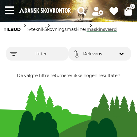
0
TILBUD
Skovteknik
Skovningsmaskiner
maskinsværd
Filter
Relevans
De valgte filtre returnerer ikke nogen resultater!