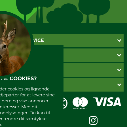
KUNDESERVICE
Kontakt
INFORMATIONER
Nyhedsbrev
Cookie-indstillinger
Betalingsmåder
BETALINGSMÅDER
Fragt
TIL COOKIES?
Fortrydelsesret
Dankort
DANSK SKOVKONTOR
Fortrydelse af din ordre
r cookies og lignende
Faktura
djeparter for at levere sine
Reklamation
Mobile Pay
Karriere
e dem og vise annoncer,
Privatlivspolitik
Kreditkort
Messe datoer
interesser. Med dit
Handelsbetingelser
Om os
oplysninger. Du kan til
Impressum
International
ler ændre dit samtykke
Gratis returlabel
.