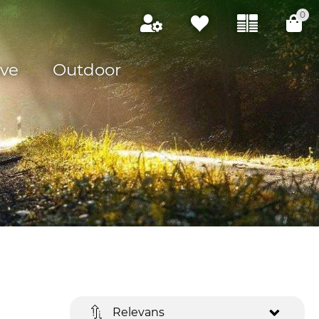
0
ve
Outdoor
Relevans