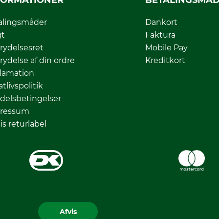
FORMATIONER
BETALINGSMÅ
alingsmåder
Dankort
gt
Faktura
rydelsesret
Mobile Pay
rydelse af din ordre
Kreditkort
lamation
atlivspolitik
delsbetingelser
ressum
is returlabel
Afvis