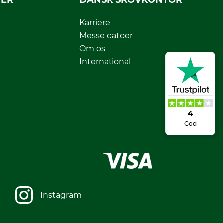
DER
DANSK SKOVKONTOR
Karriere
Messe datoer
Om os
International
4
God
Instagram