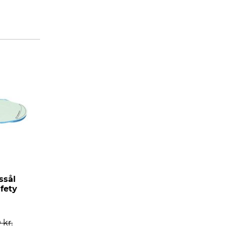
ssål
afety
.
 kr.