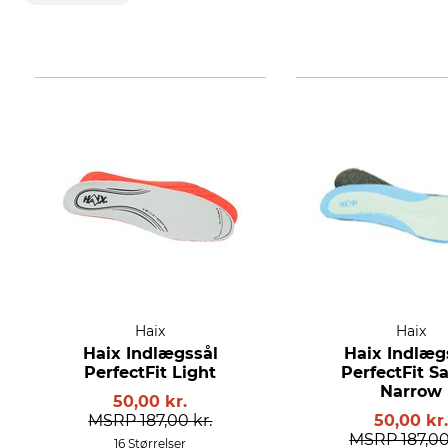
Haix
Haix
Haix Indlægssål
Haix Indlæg
PerfectFit Light
PerfectFit S
Narrow
50,00 kr.
MSRP
187,00 kr.
50,00 kr
MSRP
187,00
16 Størrelser