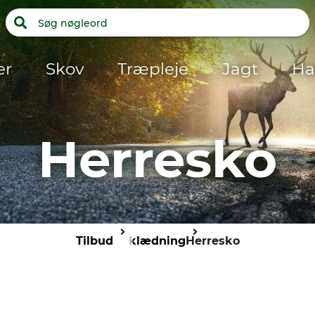
er
Skov
Træpleje
Jagt
Ha
Herresko
Tilbud
Beklædning
Herresko