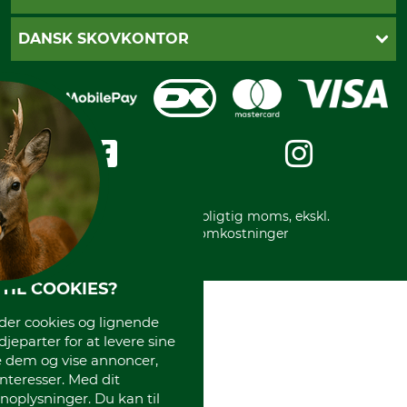
Fragt
Fortrydelsesret
Dankort
DANSK SKOVKONTOR
Fortrydelse af din ordre
Faktura
Reklamation
Mobile Pay
Karriere
Privatlivspolitik
Kreditkort
Messe datoer
Handelsbetingelser
Om os
Impressum
International
Gratis returlabel
* Alle priser inkl. lovpligtig moms, ekskl.
forsendelsesomkostninger
TIL COOKIES?
r cookies og lignende
djeparter for at levere sine
e dem og vise annoncer,
interesser. Med dit
oplysninger. Du kan til