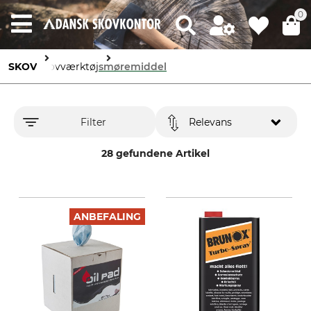
0
SKOV
Skovværktøj
smøremiddel
Filter
Relevans
28 gefundene Artikel
ANBEFALING