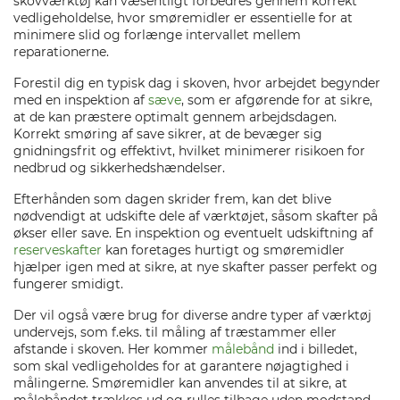
skovværktøj kan væsentligt forbedres gennem korrekt
vedligeholdelse, hvor smøremidler er essentielle for at
minimere slid og forlænge intervallet mellem
reparationerne.
Forestil dig en typisk dag i skoven, hvor arbejdet begynder
med en inspektion af
sæve
, som er afgørende for at sikre,
at de kan præstere optimalt gennem arbejdsdagen.
Korrekt smøring af save sikrer, at de bevæger sig
gnidningsfrit og effektivt, hvilket minimerer risikoen for
nedbrud og sikkerhedshændelser.
Efterhånden som dagen skrider frem, kan det blive
nødvendigt at udskifte dele af værktøjet, såsom skafter på
økser eller save. En inspektion og eventuelt udskiftning af
reserveskafter
kan foretages hurtigt og smøremidler
hjælper igen med at sikre, at nye skafter passer perfekt og
fungerer smidigt.
Der vil også være brug for diverse andre typer af værktøj
undervejs, som f.eks. til måling af træstammer eller
afstande i skoven. Her kommer
målebånd
ind i billedet,
som skal vedligeholdes for at garantere nøjagtighed i
målingerne. Smøremidler kan anvendes til at sikre, at