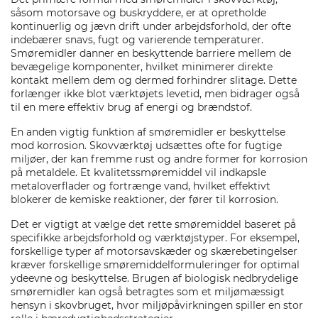
såsom motorsave og buskryddere, er at opretholde
kontinuerlig og jævn drift under arbejdsforhold, der ofte
indebærer snavs, fugt og varierende temperaturer.
Smøremidler danner en beskyttende barriere mellem de
bevægelige komponenter, hvilket minimerer direkte
kontakt mellem dem og dermed forhindrer slitage. Dette
forlænger ikke blot værktøjets levetid, men bidrager også
til en mere effektiv brug af energi og brændstof.
En anden vigtig funktion af smøremidler er beskyttelse
mod korrosion. Skovværktøj udsættes ofte for fugtige
miljøer, der kan fremme rust og andre former for korrosion
på metaldele. Et kvalitetssmøremiddel vil indkapsle
metaloverflader og fortrænge vand, hvilket effektivt
blokerer de kemiske reaktioner, der fører til korrosion.
Det er vigtigt at vælge det rette smøremiddel baseret på
specifikke arbejdsforhold og værktøjstyper. For eksempel,
forskellige typer af motorsavskæder og skærebetingelser
kræver forskellige smøremiddelformuleringer for optimal
ydeevne og beskyttelse. Brugen af biologisk nedbrydelige
smøremidler kan også betragtes som et miljømæssigt
hensyn i skovbruget, hvor miljøpåvirkningen spiller en stor