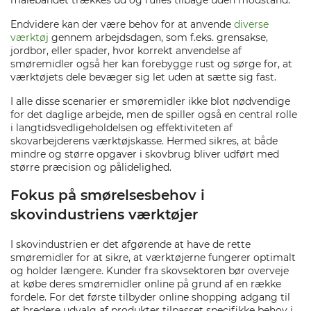
målebåndet trækkes ud og rulles tilbage uden modstand.
Endvidere kan der være behov for at anvende
diverse
værktøj
gennem arbejdsdagen, som f.eks. grensakse,
jordbor, eller spader, hvor korrekt anvendelse af
smøremidler også her kan forebygge rust og sørge for, at
værktøjets dele bevæger sig let uden at sætte sig fast.
I alle disse scenarier er smøremidler ikke blot nødvendige
for det daglige arbejde, men de spiller også en central rolle
i langtidsvedligeholdelsen og effektiviteten af
skovarbejderens værktøjskasse. Hermed sikres, at både
mindre og større opgaver i skovbrug bliver udført med
større præcision og pålidelighed.
Fokus på smørelsesbehov i
skovindustriens værktøjer
I skovindustrien er det afgørende at have de rette
smøremidler for at sikre, at værktøjerne fungerer optimalt
og holder længere. Kunder fra skovsektoren bør overveje
at købe deres smøremidler online på grund af en række
fordele. For det første tilbyder online shopping adgang til
et bredere udvalg af produkter tilpasset specifikke behov i