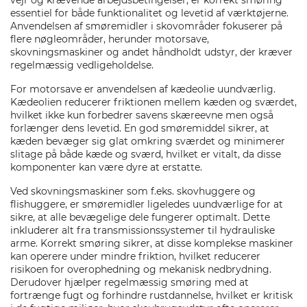
vejr og krævende arbejdsbetingelser, er korrekt smøring
essentiel for både funktionalitet og levetid af værktøjerne.
Anvendelsen af smøremidler i skovområder fokuserer på
flere nøgleområder, herunder motorsave,
skovningsmaskiner og andet håndholdt udstyr, der kræver
regelmæssig vedligeholdelse.
For motorsave er anvendelsen af kædeolie uundværlig.
Kædeolien reducerer friktionen mellem kæden og sværdet,
hvilket ikke kun forbedrer savens skæreevne men også
forlænger dens levetid. En god smøremiddel sikrer, at
kæden bevæger sig glat omkring sværdet og minimerer
slitage på både kæde og sværd, hvilket er vitalt, da disse
komponenter kan være dyre at erstatte.
Ved skovningsmaskiner som f.eks. skovhuggere og
flishuggere, er smøremidler ligeledes uundværlige for at
sikre, at alle bevægelige dele fungerer optimalt. Dette
inkluderer alt fra transmissionssystemer til hydrauliske
arme. Korrekt smøring sikrer, at disse komplekse maskiner
kan operere under mindre friktion, hvilket reducerer
risikoen for overophedning og mekanisk nedbrydning.
Derudover hjælper regelmæssig smøring med at
fortrænge fugt og forhindre rustdannelse, hvilket er kritisk