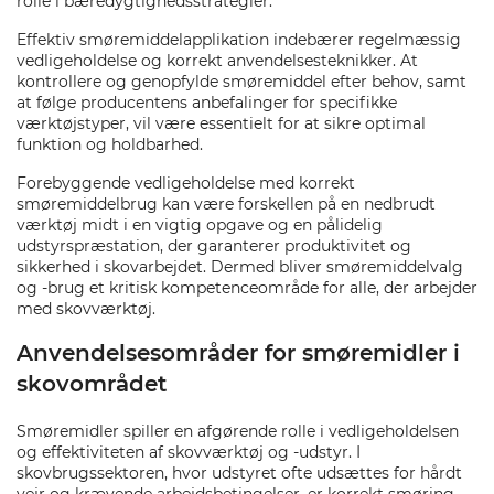
rolle i bæredygtighedsstrategier.
Effektiv smøremiddelapplikation indebærer regelmæssig
vedligeholdelse og korrekt anvendelsesteknikker. At
kontrollere og genopfylde smøremiddel efter behov, samt
at følge producentens anbefalinger for specifikke
værktøjstyper, vil være essentielt for at sikre optimal
funktion og holdbarhed.
Forebyggende vedligeholdelse med korrekt
smøremiddelbrug kan være forskellen på en nedbrudt
værktøj midt i en vigtig opgave og en pålidelig
udstyrspræstation, der garanterer produktivitet og
sikkerhed i skovarbejdet. Dermed bliver smøremiddelvalg
og -brug et kritisk kompetenceområde for alle, der arbejder
med skovværktøj.
Anvendelsesområder for smøremidler i
skovområdet
Smøremidler spiller en afgørende rolle i vedligeholdelsen
og effektiviteten af skovværktøj og -udstyr. I
skovbrugssektoren, hvor udstyret ofte udsættes for hårdt