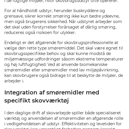
i de fugtige miljøer, hvor skovbrugsudstyr ofte opererer.
For al håndholdt udstyr, herunder buskryddere og
grensave, sikrer korrekt smøring ikke kun bedre ydeevne,
men også brugerens sikkerhed. Når udstyret arbejder som
det skal uden forstyrrelser forårsaget af dårlig smøring,
reduceres også risikoen for ulykker.
Endeligt er det afgørende for skovbrugsprofessionelle at
vælge den rette type smøremiddel. Det skal være egnet til
skovbrugsspecifikke behov og skal kunne modstå de
miljømæssige udfordringer såsom ekstreme temperaturer
og høj luftfugtighed. Ved at anvende biomekaniske
smøremidler eller smøremidler med lav miljøpåvirkning,
kan skovbrugere også bidrage til at beskytte de miljøer, de
arbejder i.
Integration af smøremidler med
specifikt skovværktøj
I den daglige drift af skovarbejde spiller både specialiseret
værktøj og anvendelsen af smøremidler en afgørende rolle
i vedligeholdelsen af udstyr. Effektiviteten og levetiden for