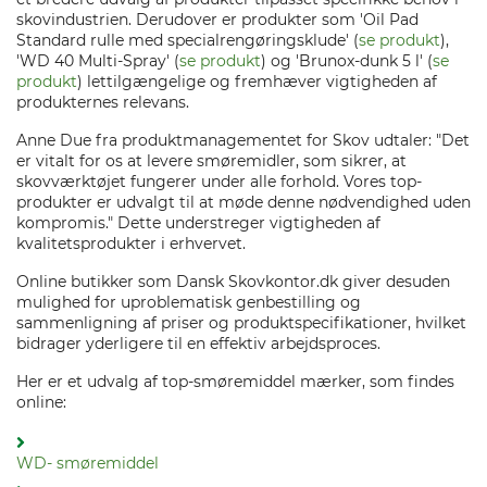
skovindustrien. Derudover er produkter som 'Oil Pad
Standard rulle med specialrengøringsklude' (
se produkt
),
'WD 40 Multi-Spray' (
se produkt
) og 'Brunox-dunk 5 l' (
se
produkt
) lettilgængelige og fremhæver vigtigheden af
produkternes relevans.
Anne Due fra produktmanagementet for Skov udtaler: "Det
er vitalt for os at levere smøremidler, som sikrer, at
skovværktøjet fungerer under alle forhold. Vores top-
produkter er udvalgt til at møde denne nødvendighed uden
kompromis." Dette understreger vigtigheden af
kvalitetsprodukter i erhvervet.
Online butikker som Dansk Skovkontor.dk giver desuden
mulighed for uproblematisk genbestilling og
sammenligning af priser og produktspecifikationer, hvilket
bidrager yderligere til en effektiv arbejdsproces.
Her er et udvalg af top-smøremiddel mærker, som findes
online:
WD- smøremiddel