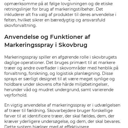
opmærksomme på at følge lovgivningen og de etiske
retningslinjer for brug af markeringstilbehør. Det
inkluderer alt fra valg af produkter til deres anvendelse i
felten, hvilket sikrer en bæredygtig og ansvarsfuld
skovforvaltning.
Anvendelse og Funktioner af
Markeringsspray i Skovbrug
Markeringsspray spiller en afgørende rolle i skovbrugets
daglige operationer. Det bruges primært til at markere
træer og andre overflader i skovområder med henblik på
forvaltning, forskning, og logistisk planlægning. Disse
sprays er særligt designet til at være meget synlige og
holdbare under skovens ofte hårde miljøbetingelser,
herunder våd og mudret undergrund, samt varierende
vejrforhold.
En vigtig anvendelse af markeringsspray er i udvælgelsen
af træer til fældning. Skovarbejdere bruger forskellige
farver til at identificere træer, der skal fældes, dem, der
kræver yderligere undersøgelse, og dem, der skal bevares.
Dette system hjælper med at effektivisere