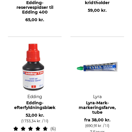
Edding-
kridtholder
reservespidser til
59,00 kr.
Edding 400
65,00 kr.
Edding
Lyra
Edding-
Lyra-Mark-
efterfyldningsblæk
markeringsfarve,
tube
52,00 kr.
fra
38,00 kr.
(1.733,34 kr. / 1 l)
(690,91 kr. / 1 l)
6
7 Farver