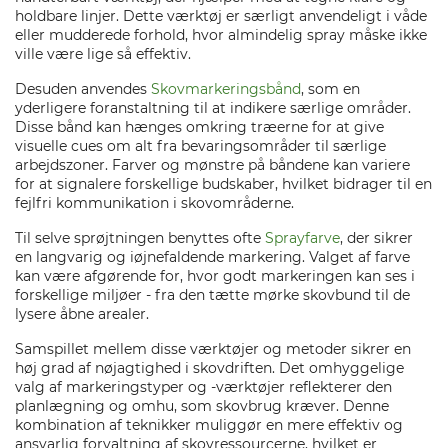
holdbare linjer. Dette værktøj er særligt anvendeligt i våde
eller mudderede forhold, hvor almindelig spray måske ikke
ville være lige så effektiv.
Desuden anvendes
Skovmarkeringsbånd
, som en
yderligere foranstaltning til at indikere særlige områder.
Disse bånd kan hænges omkring træerne for at give
visuelle cues om alt fra bevaringsområder til særlige
arbejdszoner. Farver og mønstre på båndene kan variere
for at signalere forskellige budskaber, hvilket bidrager til en
fejlfri kommunikation i skovområderne.
Til selve sprøjtningen benyttes ofte
Sprayfarve
, der sikrer
en langvarig og iøjnefaldende markering. Valget af farve
kan være afgørende for, hvor godt markeringen kan ses i
forskellige miljøer - fra den tætte mørke skovbund til de
lysere åbne arealer.
Samspillet mellem disse værktøjer og metoder sikrer en
høj grad af nøjagtighed i skovdriften. Det omhyggelige
valg af markeringstyper og -værktøjer reflekterer den
planlægning og omhu, som skovbrug kræver. Denne
kombination af teknikker muliggør en mere effektiv og
ansvarlig forvaltning af skovressourcerne, hvilket er