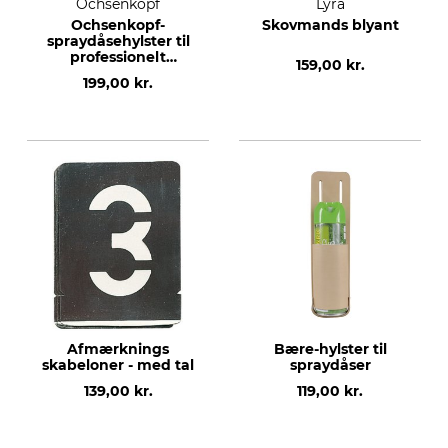
Ochsenkopf
Lyra
Ochsenkopf-
Skovmands blyant
spraydåsehylster til
professionelt
159,00 kr.
skovbælte
199,00 kr.
Afmærknings
Bære-hylster til
skabeloner - med tal
spraydåser
139,00 kr.
119,00 kr.