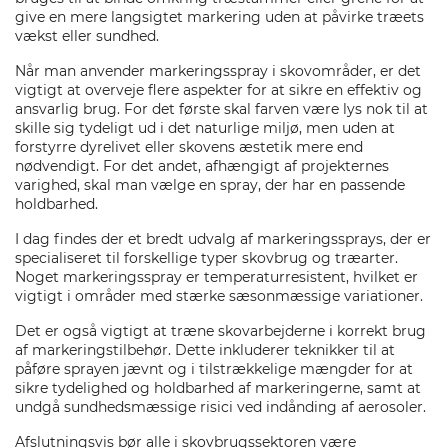
give en mere langsigtet markering uden at påvirke træets
vækst eller sundhed.
Når man anvender markeringsspray i skovområder, er det
vigtigt at overveje flere aspekter for at sikre en effektiv og
ansvarlig brug. For det første skal farven være lys nok til at
skille sig tydeligt ud i det naturlige miljø, men uden at
forstyrre dyrelivet eller skovens æstetik mere end
nødvendigt. For det andet, afhængigt af projekternes
varighed, skal man vælge en spray, der har en passende
holdbarhed.
I dag findes der et bredt udvalg af markeringssprays, der er
specialiseret til forskellige typer skovbrug og træarter.
Noget markeringsspray er temperaturresistent, hvilket er
vigtigt i områder med stærke sæsonmæssige variationer.
Det er også vigtigt at træne skovarbejderne i korrekt brug
af markeringstilbehør. Dette inkluderer teknikker til at
påføre sprayen jævnt og i tilstrækkelige mængder for at
sikre tydelighed og holdbarhed af markeringerne, samt at
undgå sundhedsmæssige risici ved indånding af aerosoler.
Afslutningsvis bør alle i skovbrugssektoren være