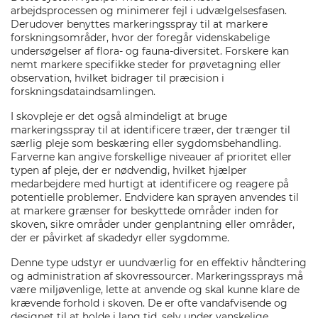
arbejdsprocessen og minimerer fejl i udvælgelsesfasen.
Derudover benyttes markeringsspray til at markere
forskningsområder, hvor der foregår videnskabelige
undersøgelser af flora- og fauna-diversitet. Forskere kan
nemt markere specifikke steder for prøvetagning eller
observation, hvilket bidrager til præcision i
forskningsdataindsamlingen.
I skovpleje er det også almindeligt at bruge
markeringsspray til at identificere træer, der trænger til
særlig pleje som beskæring eller sygdomsbehandling.
Farverne kan angive forskellige niveauer af prioritet eller
typen af pleje, der er nødvendig, hvilket hjælper
medarbejdere med hurtigt at identificere og reagere på
potentielle problemer. Endvidere kan sprayen anvendes til
at markere grænser for beskyttede områder inden for
skoven, sikre områder under genplantning eller områder,
der er påvirket af skadedyr eller sygdomme.
Denne type udstyr er uundværlig for en effektiv håndtering
og administration af skovressourcer. Markeringssprays må
være miljøvenlige, lette at anvende og skal kunne klare de
krævende forhold i skoven. De er ofte vandafvisende og
designet til at holde i lang tid, selv under vanskelige