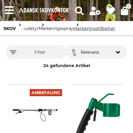
0
SKOV
skovudstyr
Markeringsspray
Markeringstilbehør
Filter
Relevans
24 gefundene Artikel
ANBEFALING