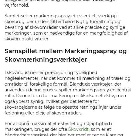
vejrforhold.
Samlet set er markeringsspray et essentielt værktøj i
skovbrug, der understøtter bæredygtig forvaltning og
bevaring af skovområder ved at sikre præcise og synlige
markeringer, som er nødvendige for en mangfoldighed af
skovbrugsaktiviteter.
Samspillet mellem Markeringsspray og
Skovmærkningsværktøjer
I skovindustrien er præcision og tydelighed
nøgleelementer, når det kommer til mærkning af træer og
områder til forskellige formål. Blandt de værktøjer, der
anvendes i denne proces, spiller markeringsspray en central
rolle. Denne form for markering er ikke kun effektiv, men
også yderst synlig, hvilket gør det lettere for
skovarbejderne at følge de opsatte retningslinjer under
fældning eller pleje af skovområder.
For at opnå maksimal effektivitet og nøjagtighed i
markeringen, bruges der ofte
Skovkridt
, som er et
håndterbart værktøj, der hjælper med at tegne klare og