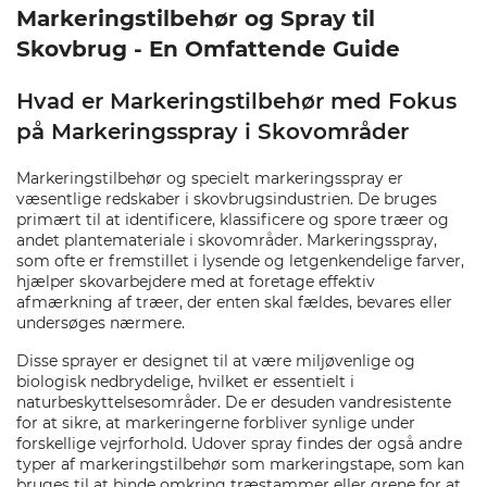
Markeringstilbehør og Spray til
Skovbrug - En Omfattende Guide
Hvad er Markeringstilbehør med Fokus
på Markeringsspray i Skovområder
Markeringstilbehør og specielt markeringsspray er
væsentlige redskaber i skovbrugsindustrien. De bruges
primært til at identificere, klassificere og spore træer og
andet plantemateriale i skovområder. Markeringsspray,
som ofte er fremstillet i lysende og letgenkendelige farver,
hjælper skovarbejdere med at foretage effektiv
afmærkning af træer, der enten skal fældes, bevares eller
undersøges nærmere.
Disse sprayer er designet til at være miljøvenlige og
biologisk nedbrydelige, hvilket er essentielt i
naturbeskyttelsesområder. De er desuden vandresistente
for at sikre, at markeringerne forbliver synlige under
forskellige vejrforhold. Udover spray findes der også andre
typer af markeringstilbehør som markeringstape, som kan
bruges til at binde omkring træstammer eller grene for at