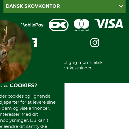
Fortrydelsesret
Dankort
DANSK SKOVKONTOR
Fortrydelse af din ordre
Faktura
Reklamation
Mobile Pay
Karriere
Privatlivspolitik
Kreditkort
Messe datoer
Handelsbetingelser
Om os
Impressum
International
Gratis returlabel
* Alle priser inkl. lovpligtig moms, ekskl.
forsendelsesomkostninger
TIL COOKIES?
r cookies og lignende
djeparter for at levere sine
e dem og vise annoncer,
interesser. Med dit
oplysninger. Du kan til
ler ændre dit samtykke