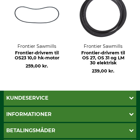
Frontier Sawmills
Frontier Sawmills
Frontier-drivrem til
Frontier-drivrem til
OS23 10,0 hk-motor
OS 27, OS 31 og LM
30 elektrisk
259,00 kr.
239,00 kr.
KUNDESERVICE
Kontakt
INFORMATIONER
Nyhedsbrev
Cookie-indstillinger
Betalingsmåder
BETALINGSMÅDER
Fragt