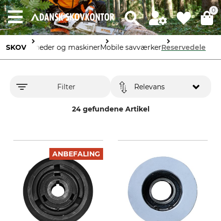
0
SKOV
Enheder og maskiner
Mobile savværker
Reservedele
Filter
Relevans
24 gefundene Artikel
ANBEFALING