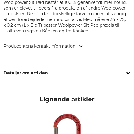
Woolpower Sit Pad består af 100 % genanvendt merinould,
som er blevet til overs fra produktion af andre Woolpower
produkter. Den findes i forskellige farvenuancer, afhængigt
af den forarbejdede merinoulds farve. Med målene 34 x 25,3
x 0,2 cm (L x B x T) passer Woolpower Sit Pad præcis til
Fjällräven rygsæk Kånken og Re-Kånken.
Producentens kontaktinformation
Woolpower Östersund AB, Gärdsgårdsvägen 2, 831 77
Östersund, Sweden, www.woolpower.se
Detaljer om artiklen
Mærke
produkttype
Woolpower
Sædehynder
Lignende artikler
farve
recycle grey