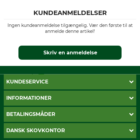
KUNDEANMELDELSER
Ingen kundeanmeldelse tilgængelig. Vær den første til at
anmelde denne artikel!
Skriv en anmeldelse
KUNDESERVICE
Kontakt
INFORMATIONER
Nyhedsbrev
Cookie-indstillinger
Betalingsmåder
BETALINGSMÅDER
Fragt
Fortrydelsesret
Dankort
DANSK SKOVKONTOR
Fortrydelse af din ordre
Faktura