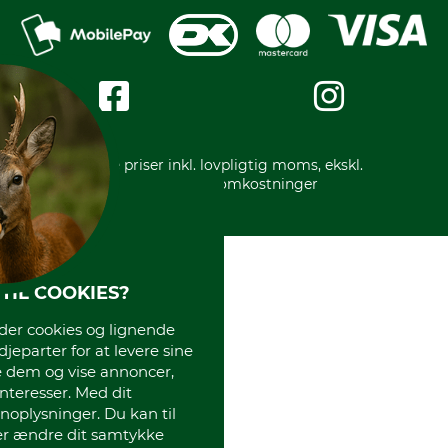
Reklamation
Mobile Pay
Karriere
Privatlivspolitik
Kreditkort
Messe datoer
Handelsbetingelser
Om os
Impressum
International
Gratis returlabel
* Alle priser inkl. lovpligtig moms, ekskl.
forsendelsesomkostninger
TIL COOKIES?
r cookies og lignende
djeparter for at levere sine
e dem og vise annoncer,
interesser. Med dit
oplysninger. Du kan til
ler ændre dit samtykke