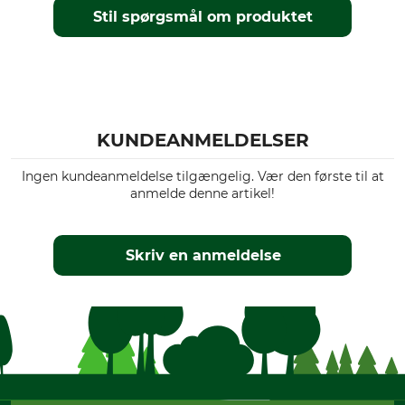
Stil spørgsmål om produktet
Vask
Blegning
60 °C kulørt vask
Må ikke bleges
Tørring
Strygning
Tør ikke i tørretumbleren
Strygning op til 150 °C
KUNDEANMELDELSER
Professionel tekstilpleje
Til
Ikke rørrensning
damer
Ingen kundeanmeldelse tilgængelig. Vær den første til at
herrer
anmelde denne artikel!
farve
grey
Skriv en anmeldelse