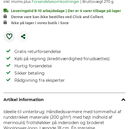
inkl. moms plus
Forsendelsesomkostninger
Bruttovægt 270 g
Leveringstid 8-10 arbejdsdage | Der er 4 varer tilbage på lager
Denne vare kan ikke bestilles ved Click and Collect.
Ikke på lager i vores butik i Sorø
Gratis returforsendelse
Køb på regning (kreditværdighed forudsættes)
Hurtig forsendelse
Sikker betaling
Rådgivning fra eksperter
Artikel information
Ideelle til vinterbrug: Håndledsvarmere med tommelhul af
rundstrikket materiale (200 g/m²) med højt indhold af
merinould, frottéløkker på indersiden og broderet
Woolpower-logo. Længde 18 cm. Én størrelse.