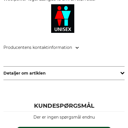
Producentens kontaktinformation
Woolpower Östersund AB, Gärdsgårdsvägen 2, 831 77
Östersund, Sweden, www.woolpower.se
Detaljer om artiklen
Mærke
produkttype
Woolpower
Manchetter
KUNDESPØRGSMÅL
Modelbetegnelse
yderstof
Wrist Gaiter 200
60% Uld
Der er ingen spørgsmål endnu
25% Polyester
15% Polyamid