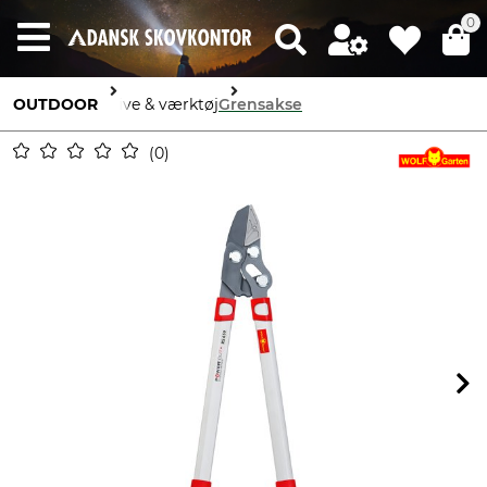
0
OUTDOOR
Knive & værktøj
Grensakse
0