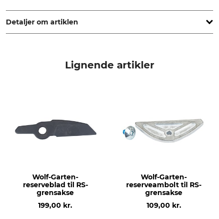
Stanley Black & Decker Outdoor GmbH, Wiesenstr. 9, 66129
Saarbrücken, Germany, www.wolf-garten.com
Detaljer om artiklen
Skæreydelse maks.
Skæreprincip
40 mm
Ämbolt
Lignende artikler
Greb
Type
Ergonomisk greb
Tohåndssaks
Mærke
produkttype
Wolf-Garten
Ambolt-grensakse
Modelbetegnelse
produktion
RS 650
Made in Germany
Wolf-Garten-
Wolf-Garten-
reserveblad til RS-
reserveambolt til RS-
grensakse
grensakse
199,00 kr.
109,00 kr.