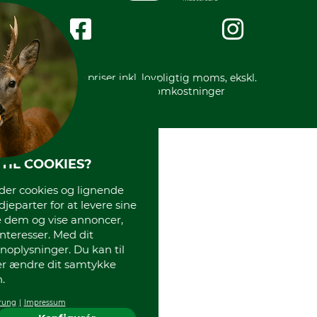
Om os
Impressum
International
Gratis returlabel
* Alle priser inkl. lovpligtig moms, ekskl.
forsendelsesomkostninger
TIL COOKIES?
r cookies og lignende
djeparter for at levere sine
e dem og vise annoncer,
interesser. Med dit
oplysninger. Du kan til
ler ændre dit samtykke
.
rung
Impressum