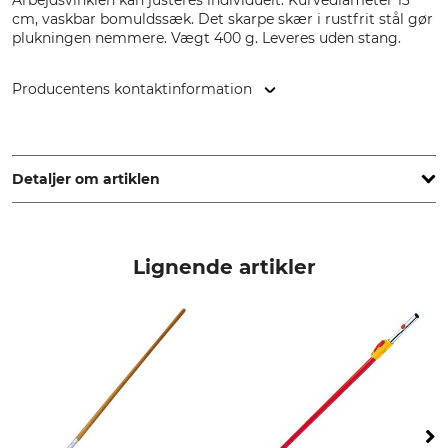
Arbejdsvinklen kan justeres individuelt. Kurvediameter 13
cm, vaskbar bomuldssæk. Det skarpe skær i rustfrit stål gør
plukningen nemmere. Vægt 400 g. Leveres uden stang.
Producentens kontaktinformation
Stanley Black & Decker Outdoor GmbH, Wiesenstr. 9, 66129
Saarbrücken, Germany, www.wolf-garten.com
Detaljer om artiklen
Mærke
produkttype
Wolf-Garten
Frugtplukker
Lignende artikler
Modelbetegnelse
produktion
RG-M med led
Made in Germany