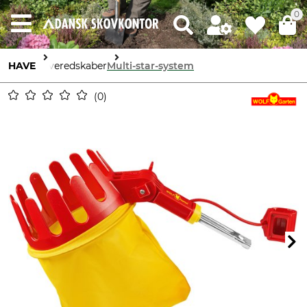
0
HAVE
Haveredskaber
Multi-star-system
0