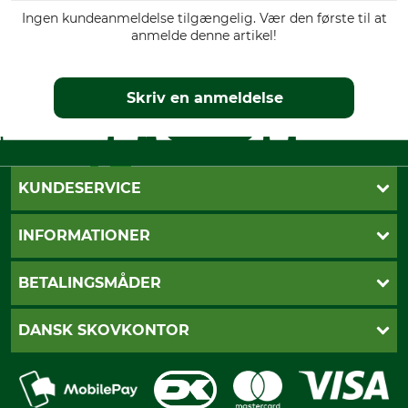
Ingen kundeanmeldelse tilgængelig. Vær den første til at
anmelde denne artikel!
Skriv en anmeldelse
KUNDESERVICE
Kontakt
INFORMATIONER
Nyhedsbrev
Cookie-indstillinger
Betalingsmåder
BETALINGSMÅDER
Fragt
Fortrydelsesret
Dankort
DANSK SKOVKONTOR
Fortrydelse af din ordre
Faktura
Reklamation
Mobile Pay
Karriere
Privatlivspolitik
Kreditkort
Messe datoer
Handelsbetingelser