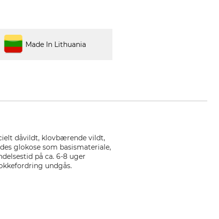
Made In Lithuania
ielt dåvildt, klovbærende vildt,
endes glokose som basismateriale,
ndelsestid på ca. 6-8 uger
lokkefordring undgås.