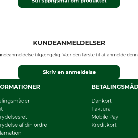
Stil spørgsmål om produktet
KUNDEANMELDELSER
ndeanmeldelse tilgængelig. Vær den første til at anmelde denne
Skriv en anmeldelse
FORMATIONER
BETALINGSMÅ
alingsmåder
Dankort
gt
Faktura
rydelsesret
Mobile Pay
rydelse af din ordre
Kreditkort
lamation