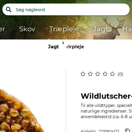
er
Skov
Træpleje
Jagt
Ha
Jagt
Revirpleje
0
Wildlutscher-
Til alle vildttyper, specie
naturlige ingredienser. 
anvendelsestid (ca. 6-8 
Artikelnr.:
7299804173