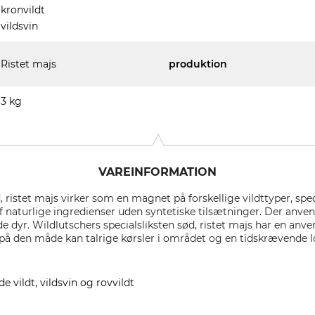
kronvildt
vildsvin
Ristet majs
produktion
3 kg
VAREINFORMATION
, ristet majs virker som en magnet på forskellige vildttyper, spec
 af naturlige ingredienser uden syntetiske tilsætninger. Der anv
lde dyr. Wildlutschers specialsliksten sød, ristet majs har en anve
 på den måde kan talrige kørsler i området og en tidskrævende 
de vildt, vildsvin og rovvildt