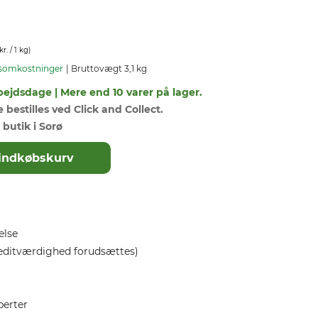
kr.
/ 1 kg)
somkostninger
Bruttovægt 3,1 kg
bejdsdage | Mere end 10 varer på lager.
bestilles ved Click and Collect.
 butik i Sorø
il indkøbskurv
else
editværdighed forudsættes)
perter