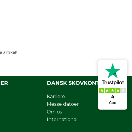
 artikel!
DER
DANSK SKOVKONTOR
Karriere
4
God
Messe datoer
Om os
International