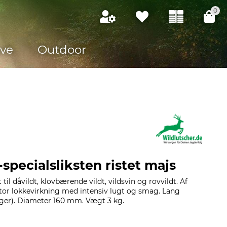
0
ve
Outdoor
specialsliksten ristet majs
lt til dåvildt, klovbærende vildt, vildsvin og rovvildt. Af
Stor lokkevirkning med intensiv lugt og smag. Lang
uger). Diameter 160 mm. Vægt 3 kg.