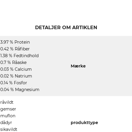
DETALJER OM ARTIKLEN
3.97 % Protein
0.42 % Råfiber
1.38 % Fedtindhold
0.7 % Råaske
Mærke
0.03 % Calcium
0.02 % Natrium
0.14 % Fosfor
0.04 % Magnesium
råvildt
gemser
muflon
dådyr
produkttype
sikavildt