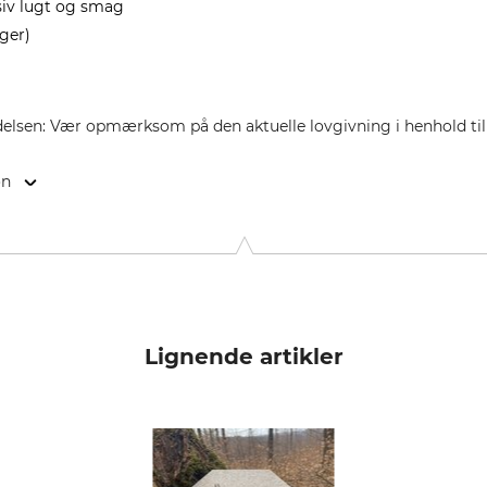
siv lugt og smag
uger)
sen: Vær opmærksom på den aktuelle lovgivning i henhold til 
on
A, 33142 Büren, Germany, www.wildlutscher.de
Lignende artikler