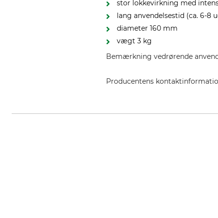
stor lokkevirkning med inten
lang anvendelsestid (ca. 6-8 
diameter 160 mm
vægt 3 kg
Bemærkning vedrørende anvendel
Producentens kontaktinformati
Netto Direkt GmbH, Kreisstr. 20