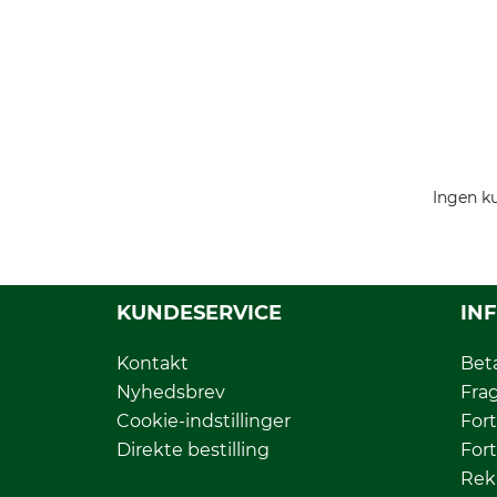
Ingen ku
KUNDESERVICE
IN
Kontakt
Bet
Nyhedsbrev
Fra
Cookie-indstillinger
Fort
Direkte bestilling
Fort
Rek