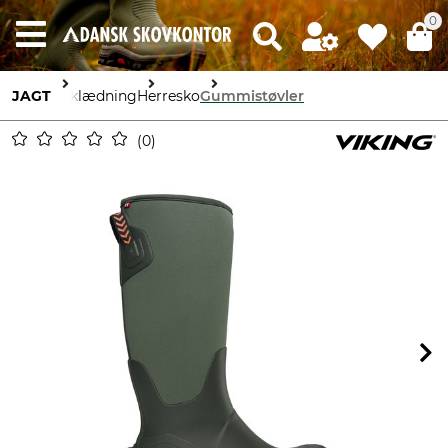
0
JAGT
Beklædning
Herresko
Gummistøvler
0