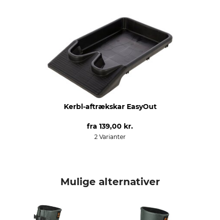
produkttype
Modelbetegnelse
vintergummistøvler
Trophy Neo High
Egenskaber
Til
foret
damer
udtagelig indlægssål
herrer
Neoprenfor
varmeisolerende
Årstid
Skostørrelse (EU)
Kerbl-aftrækskar EasyOut
Vinter
36
fra
139,00 kr.
farve
Skostørrelse
2 Varianter
huntinggreen
36
Mulige alternativer