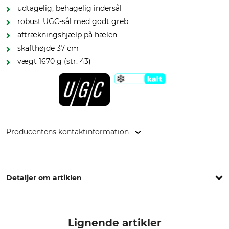
udtagelig, behagelig indersål
robust UGC-sål med godt greb
aftrækningshjælp på hælen
skafthøjde 37 cm
vægt 1670 g (str. 43)
Producentens kontaktinformation
Viking Footwear GmbH, Lilienthalallee 40, 80939 München,
Germany, www.vikingfootwear.com
Detaljer om artiklen
Mærke
Skafthøjde
Viking
37 cm
Lignende artikler