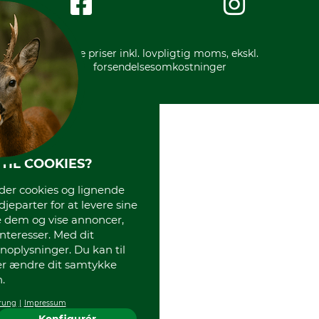
Gratis returlabel
* Alle priser inkl. lovpligtig moms, ekskl.
forsendelsesomkostninger
TIL COOKIES?
r cookies og lignende
djeparter for at levere sine
e dem og vise annoncer,
interesser. Med dit
oplysninger. Du kan til
ler ændre dit samtykke
.
rung
Impressum