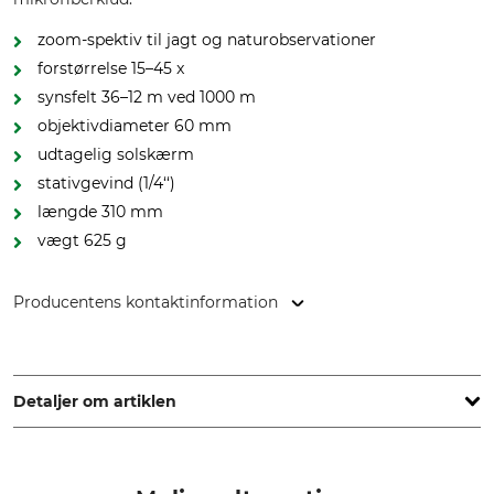
zoom-spektiv til jagt og naturobservationer
forstørrelse 15–45 x
synsfelt 36–12 m ved 1000 m
objektivdiameter 60 mm
udtagelig solskærm
stativgevind (1/4‘‘)
længde 310 mm
vægt 625 g
Producentens kontaktinformation
UMAREX GmbH & Co. KG, Donnerfeld 2, 59757 Arnsberg,
Germany, www.umarex.com
Detaljer om artiklen
IP.beskyttelsesklasse
Synsfelt ved 1000 m
IPX4
36 meter