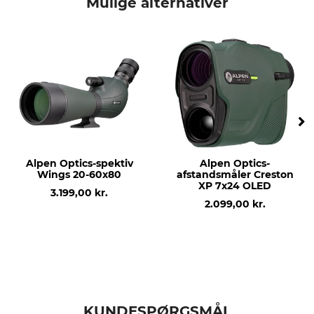
Mulige alternativer
Rækkevidde
Objektivdiameter
14 meter
60 mm
Optisk forstørrelse: (x
Mærke
gange)
Umarex
45
produkttype
Modelbetegnelse
Spektiv
UX Spotting Scope 15-45x60
Alpen Optics-spektiv
Alpen Optics-
Længde
Vægt
Wings 20-60x80
afstandsmåler Creston
310 mm
625 g
XP 7x24 OLED
3.199,00 kr.
2.099,00 kr.
KUNDESPØRGSMÅL