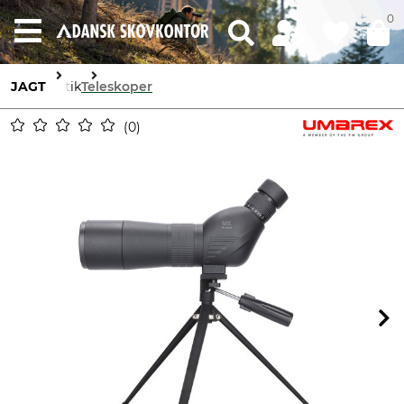
0
JAGT
Optik
Teleskoper
0