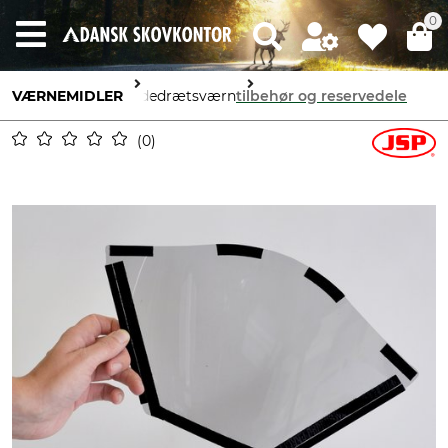
0
VÆRNEMIDLER
åndedrætsværn
tilbehør og reservedele
0