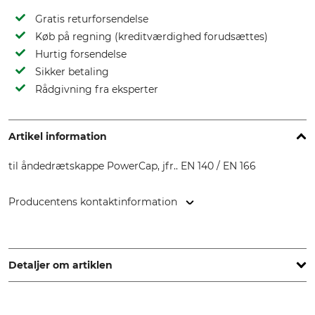
Gratis returforsendelse
Køb på regning (kreditværdighed forudsættes)
Hurtig forsendelse
Sikker betaling
Rådgivning fra eksperter
Artikel information
til åndedrætskappe PowerCap, jfr.. EN 140 / EN 166
Producentens kontaktinformation
JSP Safety GmbH, Wiesenstr. 57, 40549 Düsseldorf,
Germany, www.jspsafety.com
Detaljer om artiklen
Mærke
Åndedrætsværntype