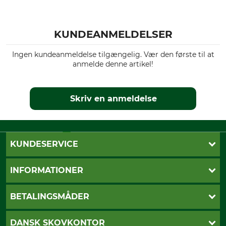
Modelbetegnelse
Producent-artikel-nr.
Duromatic E 3/8", 1,6 mm, 40
3003 000 9213
KUNDEANMELDELSER
cm
Ingen kundeanmeldelse tilgængelig. Vær den første til at
Antal drivled
anmelde denne artikel!
60
Skriv en anmeldelse
KUNDESERVICE
Kontakt
INFORMATIONER
Nyhedsbrev
Cookie-indstillinger
Betalingsmåder
BETALINGSMÅDER
Fragt
Fortrydelsesret
Dankort
DANSK SKOVKONTOR