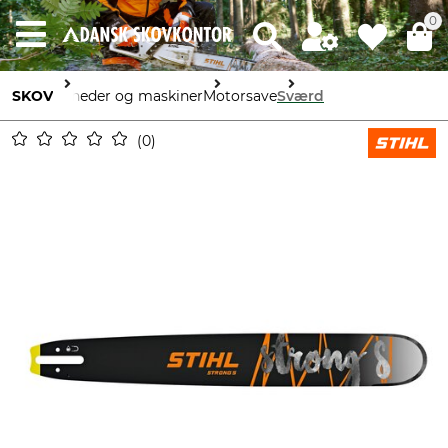
0
SKOV
Enheder og maskiner
Motorsave
Sværd
0