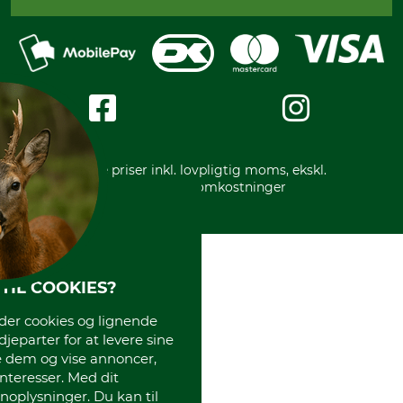
Fortrydelse af din ordre
Faktura
Reklamation
Mobile Pay
Karriere
Privatlivspolitik
Kreditkort
Messe datoer
Handelsbetingelser
Om os
Impressum
International
Gratis returlabel
* Alle priser inkl. lovpligtig moms, ekskl.
forsendelsesomkostninger
TIL COOKIES?
r cookies og lignende
djeparter for at levere sine
e dem og vise annoncer,
interesser. Med dit
oplysninger. Du kan til