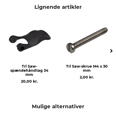
Tri Saw
Spændering
Lignende artikler
Modelbetegnelse
produktion
34 mm
Made in Finland
Tri Saw-
Tri Saw-skrue M4 x 30
spændehåndtag 34
mm
mm
2,00 kr.
20,00 kr.
Mulige alternativer