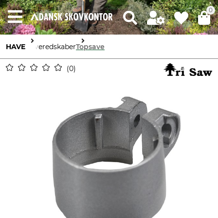
0
HAVE
Haveredskaber
Topsave
0