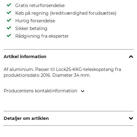
Gratis returforsendelse
Køb på regning (kreditværdighed forudsættes)
Hurtig forsendelse
Sikker betaling
Rådgivning fra eksperter
Artikel information
Af aluminium. Passer til Lock25-KKG-teleskopstang fra
produktionsdato 2016. Diameter 34 mm.
Producentens kontaktinformation
Grube KG, Hützeler Damm 38, 29646 Bispingen, Germany,
www.grube.de
Detaljer om artiklen
Mærke
produkttype