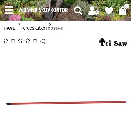
0
HAVE
Haveredskaber
Topsave
0