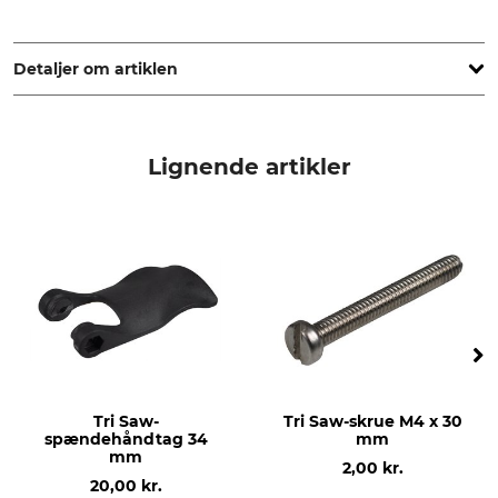
Grube KG, Hützeler Damm 38, 29646 Bispingen, Germany,
www.grube.de
Detaljer om artiklen
Mærke
produkttype
Tri Saw
Reserverør
Lignende artikler
Modelbetegnelse
produktion
34 mm til Lock25 KKG-
Made in Finland
teleskopstang
Længde
180,8 cm
Tri Saw-
Tri Saw-skrue M4 x 30
spændehåndtag 34
mm
mm
2,00 kr.
20,00 kr.