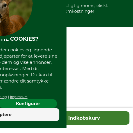
* Alle priser inkl. lovpligtig moms, ekskl.
forsendelsesomkostninger
TIL COOKIES?
r cookies og lignende
djeparter for at levere sine
e dem og vise annoncer,
interesser. Med dit
oplysninger. Du kan til
ler ændre dit samtykke
.
rung
Impressum
Konfigurér
4
ptere
Tilføj til indkøbskurv
God