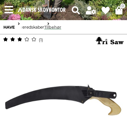
0
HAVE
Haveredskaber
Tilbehør
1