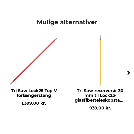
Mærke
produkttype
Tri Saw
plasthylster
Mulige alternativer
Modelbetegnelse
produktion
Med bæltestrop
Made in South Korea
Tri Saw Lock25 Top V
Tri Saw-reserverør 30
forlængerstang
mm til Lock25-
glasfiberteleskopstang
1.399,00 kr.
Strong
939,00 kr.