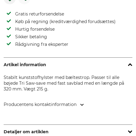
Gratis returforsendelse
Køb på regning (kreditværdighed forudsættes)
Hurtig forsendelse
Sikker betaling
Rådgivning fra eksperter
Artikel information
Stabilt kunststofhylster med bæltestrop. Passer til alle
bøjede Tri Saw-save med fast savblad med en længde på
320 mm. Vægt 215 g.
Producentens kontaktinformation
Grube KG, Hützeler Damm 38, 29646 Bispingen, Germany,
www.grube.de
Detaljer om artiklen