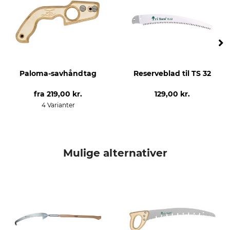
Klingetykkelse
Hærdet
1 mm
Ja
Udlagt
Skærebredde
Ja
1,5 mm
Paloma-savhåndtag
Reserveblad til TS 32
Tænder pr. 30 mm
Mærke
7,5
Tri Saw
fra
219,00 kr.
129,00 kr.
4 Varianter
produkttype
Modelbetegnelse
Håndsave
TS 32
kan efterslibes
Vægt
Nej
260 g
Mulige alternativer