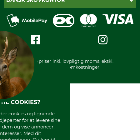
DANSK SKOVKONTOR
Fortrydelse af din ordre
Faktura
Reklamation
Mobile Pay
Karriere
Privatlivspolitik
Kreditkort
Messe datoer
Handelsbetingelser
Om os
Impressum
International
Gratis returlabel
* Alle priser inkl. lovpligtig moms, ekskl.
forsendelsesomkostninger
TIL COOKIES?
r cookies og lignende
djeparter for at levere sine
e dem og vise annoncer,
interesser. Med dit
oplysninger. Du kan til