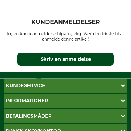
KUNDEANMELDELSER
Ingen kundeanmeldelse tilgængelig. Vær den første til at
anmelde denne artikel!
Skriv en anmeldelse
KUNDESERVICE
Kontakt
INFORMATIONER
Nyhedsbrev
Cookie-indstillinger
Betalingsmåder
BETALINGSMÅDER
Fragt
Fortrydelsesret
Dankort