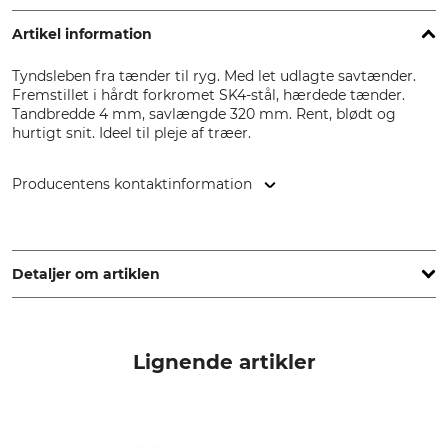
Artikel information
Tyndsleben fra tænder til ryg. Med let udlagte savtænder.
Fremstillet i hårdt forkromet SK4-stål, hærdede tænder.
Tandbredde 4 mm, savlængde 320 mm. Rent, blødt og
hurtigt snit. Ideel til pleje af træer.
Producentens kontaktinformation
Grube KG, Hützeler Damm 38, 29646 Bispingen, Germany,
www.grube.de
Detaljer om artiklen
Tandbredde
Savlængde
4 mm
320 mm
Lignende artikler
Form
Anvendelsesområde
kurvet
Have
Træpleje