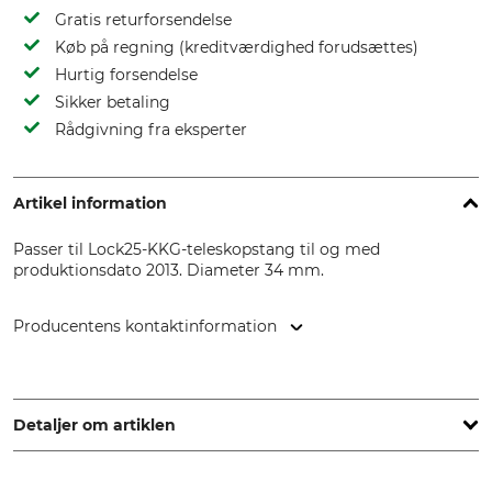
Gratis returforsendelse
Køb på regning (kreditværdighed forudsættes)
Hurtig forsendelse
Sikker betaling
Rådgivning fra eksperter
Artikel information
Passer til Lock25-KKG-teleskopstang til og med
produktionsdato 2013. Diameter 34 mm.
Producentens kontaktinformation
Grube KG, Hützeler Damm 38, 29646 Bispingen, Germany,
www.grube.de
Detaljer om artiklen
Mærke
produkttype