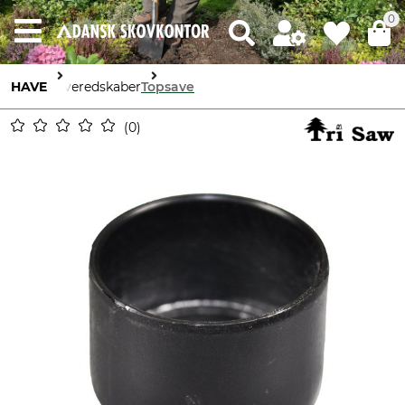
0
HAVE
Haveredskaber
Topsave
0