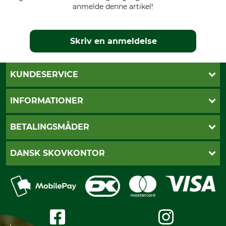
anmelde denne artikel!
Skriv en anmeldelse
KUNDESERVICE
Kontakt
INFORMATIONER
Nyhedsbrev
Cookie-indstillinger
Betalingsmåder
BETALINGSMÅDER
Fragt
Fortrydelsesret
Dankort
DANSK SKOVKONTOR
Fortrydelse af din ordre
Faktura
Reklamation
Mobile Pay
Karriere
Privatlivspolitik
Kreditkort
Messe datoer
Handelsbetingelser
Om os
Impressum
International
Gratis returlabel