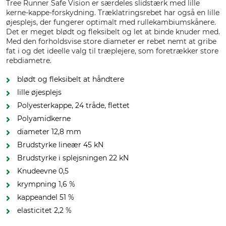
Tree Runner Safe Vision er særdeles slidstærk med lille
kerne-kappe-forskydning. Træklatringsrebet har også en lille
øjesplejs, der fungerer optimalt med rullekambiumskånere.
Det er meget blødt og fleksibelt og let at binde knuder med.
Med den forholdsvise store diameter er rebet nemt at gribe
fat i og det ideelle valg til træplejere, som foretrækker store
rebdiametre.
blødt og fleksibelt at håndtere
lille øjesplejs
Polyesterkappe, 24 tråde, flettet
Polyamidkerne
diameter 12,8 mm
Brudstyrke lineær 45 kN
Brudstyrke i splejsningen 22 kN
Knudeevne 0,5
krympning 1,6 %
kappeandel 51 %
elasticitet 2,2 %