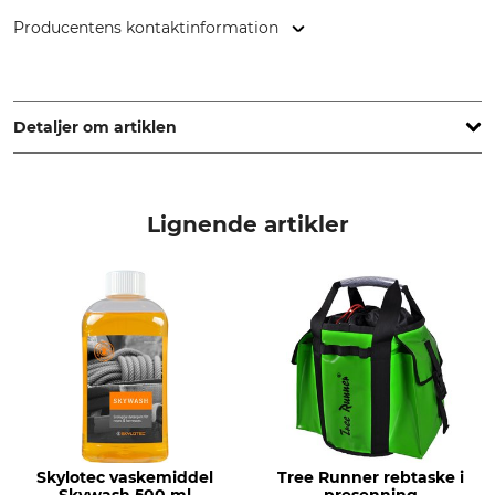
Producentens kontaktinformation
LIROS GmbH, Sieggrubenstr. 7, 95180 Berg, Germany,
www.liros.com
Detaljer om artiklen
standard
Rebmateriale
EN 1891 A
Polyester
Lignende artikler
Mærke
knudeevne
Tree Runner
0,5
krympning
kappeandel
1,6 %
54 %
elasticitet
antal fletninger (x gange)
2,2 %
24
produkttype
Modelbetegnelse
Skylotec vaskemiddel
Tree Runner rebtaske i
Træklatringsreb
Safe Vision 12,8 mm