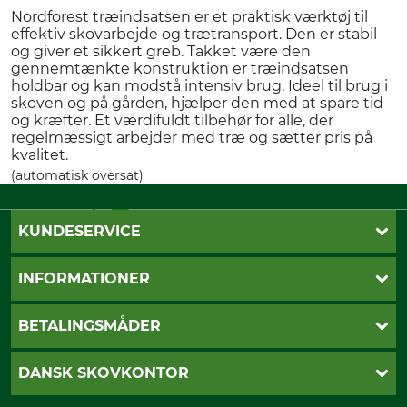
Nordforest træindsatsen er et praktisk værktøj til
effektiv skovarbejde og trætransport. Den er stabil
og giver et sikkert greb. Takket være den
gennemtænkte konstruktion er træindsatsen
holdbar og kan modstå intensiv brug. Ideel til brug i
skoven og på gården, hjælper den med at spare tid
og kræfter. Et værdifuldt tilbehør for alle, der
regelmæssigt arbejder med træ og sætter pris på
kvalitet.
(automatisk oversat)
KUNDESERVICE
Kontakt
INFORMATIONER
Nyhedsbrev
Cookie-indstillinger
Betalingsmåder
BETALINGSMÅDER
Fragt
Fortrydelsesret
Dankort
DANSK SKOVKONTOR
Fortrydelse af din ordre
Faktura
Reklamation