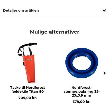
www.grube.de
Detaljer om artiklen
Mærke
produkttype
Nordforest
Træindsats
Mulige alternativer
produktion
Træsort
Made in Germany
Hvidbøg
Vægt
450 g
Taske til Nordforest
Nordforest-
fældekile Titan 80
stempelpakning 35-
25x5,9 mm
709,00 kr.
379,00 kr.