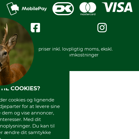
Mobile Pay
Karriere
Privatlivspolitik
Kreditkort
Messe datoer
Handelsbetingelser
Om os
Impressum
International
Gratis returlabel
* Alle priser inkl. lovpligtig moms, ekskl.
forsendelsesomkostninger
TIL COOKIES?
r cookies og lignende
djeparter for at levere sine
e dem og vise annoncer,
interesser. Med dit
oplysninger. Du kan til
ler ændre dit samtykke
.