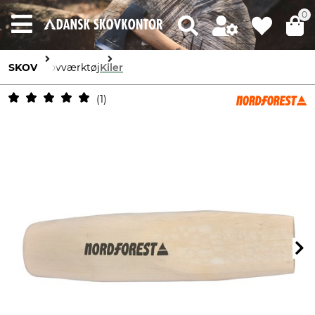
0
SKOV
Skovværktøj
Kiler
1