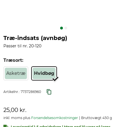
Træ-indsats (avnbøg)
Passer til nr. 20-120
Træsort:
Asketræ
Hvidbøg
Artikelnr.:
7737286960
25,00 kr.
inkl. moms plus
Forsendelsesomkostninger
Bruttovægt 450 g
Leveringstid 1-5 arbejdsdage | Mere end 10 varer på lager.