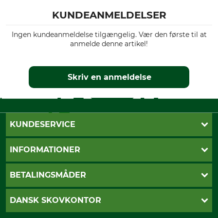
KUNDEANMELDELSER
Ingen kundeanmeldelse tilgængelig. Vær den første til at
anmelde denne artikel!
Skriv en anmeldelse
KUNDESERVICE
Kontakt
INFORMATIONER
Nyhedsbrev
Cookie-indstillinger
Betalingsmåder
BETALINGSMÅDER
Fragt
Fortrydelsesret
Dankort
DANSK SKOVKONTOR
Fortrydelse af din ordre
Faktura
Reklamation