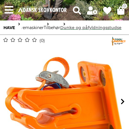
0
HAVE
Havemaskiner
Tilbehør
Dunke og påfyldningsstudse
0