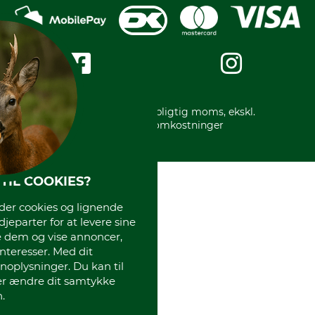
Mobile Pay
Karriere
Privatlivspolitik
Kreditkort
Messe datoer
Handelsbetingelser
Om os
Impressum
International
Gratis returlabel
* Alle priser inkl. lovpligtig moms, ekskl.
forsendelsesomkostninger
TIL COOKIES?
r cookies og lignende
djeparter for at levere sine
e dem og vise annoncer,
interesser. Med dit
oplysninger. Du kan til
ler ændre dit samtykke
.