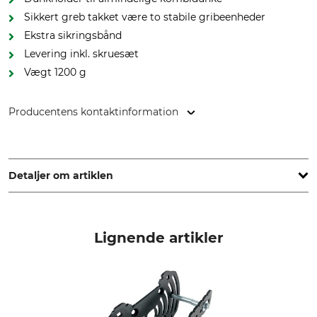
Sikkert greb takket være to stabile gribeenheder
Ekstra sikringsbånd
Levering inkl. skruesæt
Vægt 1200 g
Producentens kontaktinformation
CEPAK GmbH, Schützenberg 3, 3970 Weitra, Austria,
www.toolprotect.at
Detaljer om artiklen
Mærke
produkttype
Toolprotect
Dunkholder
Lignende artikler
Modelbetegnelse
produktion
K2 Pro
Made in Austria
Vægt
1200 g