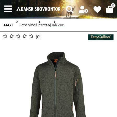
0
JAGT
Beklædning
Herretøj
Jakker
0