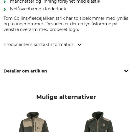
manchetter og linning forsynet med elastik
lynlåsvedhæng i læderlook
Tom Collins-fleecejakken strik har to sidelommer med lynlås
og to inderlommer. Desuden er der en lynlåslomme på
venstre overarm med broderet logo.
Producentens kontaktinformation
Orbis Textil GmbH & Co. KG, Kruppstr. 20, 58553 Halver,
Germany, www.orbis-textil.de
Detaljer om artiklen
Mærke
produkttype
Tom Collins
Fleecejakke
Mulige alternativer
Modelbetegnelse
yderstof
Strik
100% Polyester
Vask
Blegning
40 °C nem at pleje
Må ikke bleges