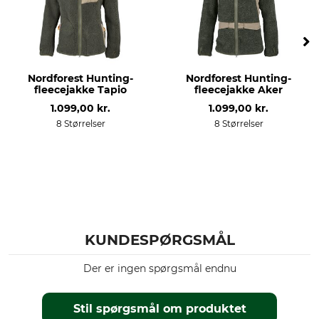
Tørring
Strygning
Tør ikke i tørretumbleren
Strygning op til 110 °C
Professionel tekstilpleje
Til
Nordforest Hunting-
Nordforest Hunting-
Ikke rørrensning
herrer
fleecejakke Tapio
fleecejakke Aker
1.099,00 kr.
1.099,00 kr.
Hætte
Pasform
8 Størrelser
8 Størrelser
Nej
regular
farve
Tøjstørrelse
4XL
strå
KUNDESPØRGSMÅL
Der er ingen spørgsmål endnu
Stil spørgsmål om produktet