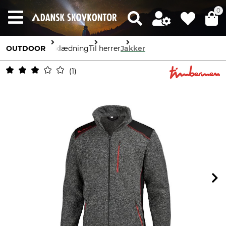
0
OUTDOOR
Beklædning
Til herrer
Jakker
1