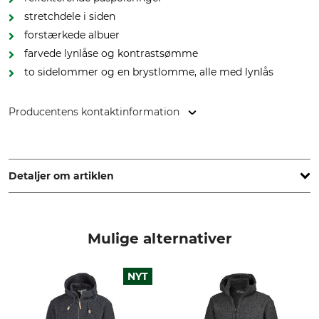
stretchdele i siden
forstærkede albuer
farvede lynlåse og kontrastsømme
to sidelommer og en brystlomme, alle med lynlås
Producentens kontaktinformation
Grube KG, Hützeler Damm 38, 29646 Bispingen, Germany,
www.grube.de
Detaljer om artiklen
Mærke
produkttype
Timbermen
Uldjakke
Mulige alternativer
yderstof
Forstærkning
73% Polyester
100% Polyester
NYT
27% Uld
Vask
Blegning