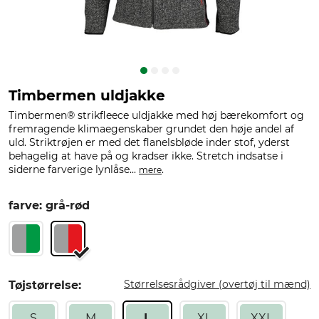
Timbermen uldjakke
Timbermen® strikfleece uldjakke med høj bærekomfort og
fremragende klimaegenskaber grundet den høje andel af
uld. Striktrøjen er med det flanelsbløde inder stof, yderst
behagelig at have på og kradser ikke. Stretch indsatse i
siderne farverige lynlåse...
.
mere
farve: grå-rød
Størrelsesrådgiver (overtøj til mænd)
Tøjstørrelse:
S
M
L
XL
XXL