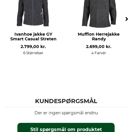
30 °C kulørt vask
Må ikke bleges
Tørring
Strygning
Tør ikke i tørretumbleren
Strygning op til 110 °C
Ivanhoe jakke GY
Mufflon Herrejakke
Professionel tekstilpleje
Årstid
Smart Casual Streten
Randy
Professionel tørrensning,
Helårs
2.799,00 kr.
2.699,00 kr.
normal proces
6 Størrelser
4 Farver
Hætte
produktion
Nej
Made in Italy
farve
Tøjstørrelse
L
grå-rød
KUNDESPØRGSMÅL
Der er ingen spørgsmål endnu
Stil spørgsmål om produktet