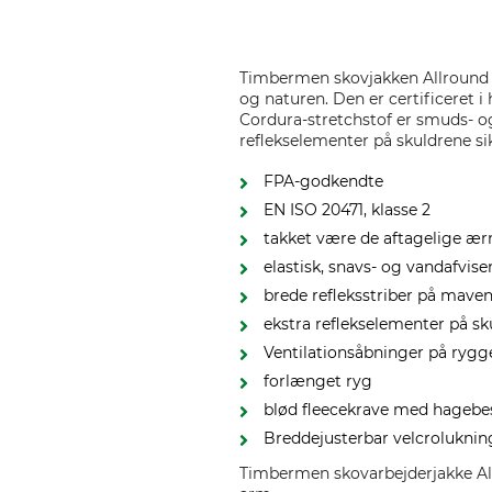
Timbermen skovjakken Allround H
og naturen. Den er certificeret i
Cordura-stretchstof er smuds- o
reflekselementer på skuldrene s
FPA-godkendte
EN ISO 20471, klasse 2
takket være de aftagelige æ
elastisk, snavs- og vandafvis
brede refleksstriber på mav
ekstra reflekselementer på s
Ventilationsåbninger på rygg
forlænget ryg
blød fleecekrave med hagebe
Breddejusterbar velcrolukni
Timbermen skovarbejderjakke Al