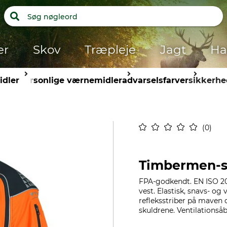
er
Skov
Træpleje
Jagt
Ha
dler
personlige værnemidler
advarselsfarver
sikkerhe
0
Timbermen-sk
FPA-godkendt. EN ISO 20
vest. Elastisk, snavs- og
refleksstriber på maven
skuldrene. Ventilationsåb