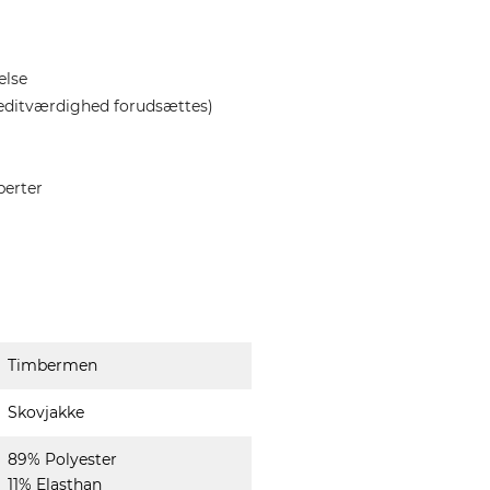
else
editværdighed forudsættes)
perter
Timbermen
Skovjakke
89% Polyester
11% Elasthan