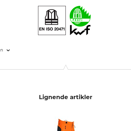
on
9646 Bispingen, Germany, www.grube.de
Lignende artikler