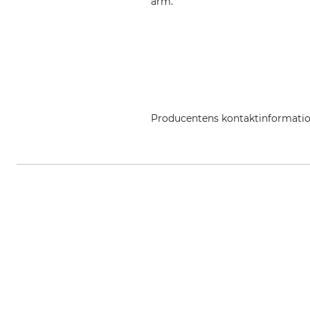
arm.
Producentens kontaktinformati
Grube KG, Hützeler Damm 38, 2