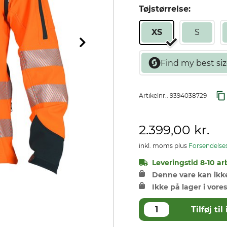
Tøjstørrelse:
XS
S
Artikelnr.:
9394038729
2.399,00 kr.
inkl. moms plus
Forsendelse
Leveringstid 8-10 ar
Denne vare kan ikke 
Ikke på lager i vores
Tilføj t