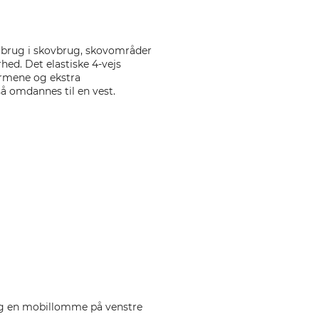
l brug i skovbrug, skovområder
hed. Det elastiske 4-vejs
armene og ekstra
å omdannes til en vest.
og en mobillomme på venstre