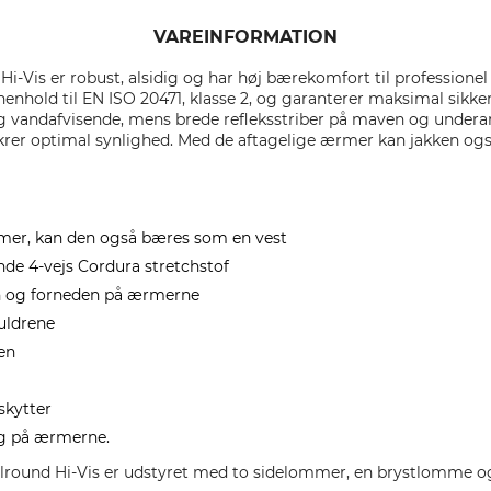
VAREINFORMATION
i-Vis er robust, alsidig og har høj bærekomfort til professione
 henhold til EN ISO 20471, klasse 2, og garanterer maksimal sikker
g vandafvisende, mens brede refleksstriber på maven og under
ikrer optimal synlighed. Med de aftagelige ærmer kan jakken ogs
rmer, kan den også bæres som en vest
ende 4-vejs Cordura stretchstof
en og forneden på ærmerne
kuldrene
en
skytter
ng på ærmerne.
lround Hi-Vis er udstyret med to sidelommer, en brystlomme 