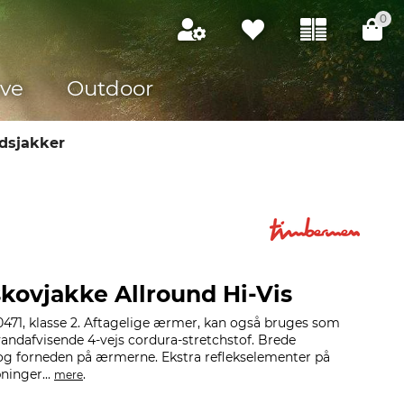
0
ve
Outdoor
dsjakker
ovjakke Allround Hi-Vis
471, klasse 2. Aftagelige ærmer, kan også bruges som
 vandafvisende 4-vejs cordura-stretchstof. Brede
 og forneden på ærmerne. Ekstra reflekselementer på
ninger...
.
mere