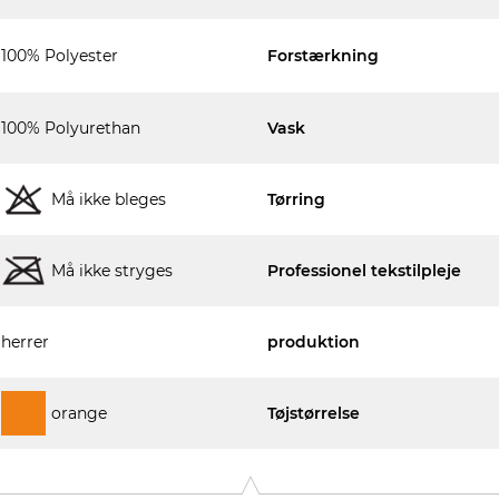
100% Polyester
Forstærkning
100% Polyurethan
Vask
Må ikke bleges
Tørring
Må ikke stryges
Professionel tekstilpleje
herrer
produktion
orange
Tøjstørrelse