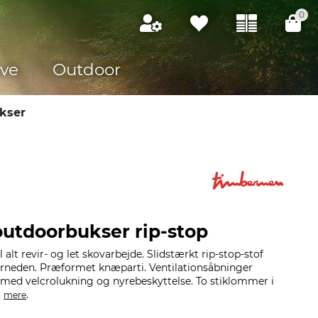
0
ve
Outdoor
kser
utdoorbukser rip-stop
 alt revir- og let skovarbejde. Slidstærkt rip-stop-stof
orneden. Præformet knæparti. Ventilationsåbninger
 med velcrolukning og nyrebeskyttelse. To stiklommer i
.
.
mere