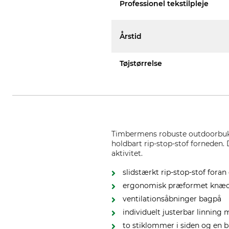
Professionel tekstilpleje
Årstid
Tøjstørrelse
Timbermens robuste outdoorbukser
holdbart rip-stop-stof forneden.
aktivitet.
slidstærkt rip-stop-stof fora
ergonomisk præformet knæ
ventilationsåbninger bagpå
individuelt justerbar linning
to stiklommer i siden og en