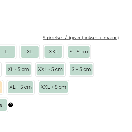
Størrelsesrådgiver (bukser til mænd)
L
XL
XXL
S - 5 cm
XL - 5 cm
XXL - 5 cm
S + 5 cm
m
XL + 5 cm
XXL + 5 cm