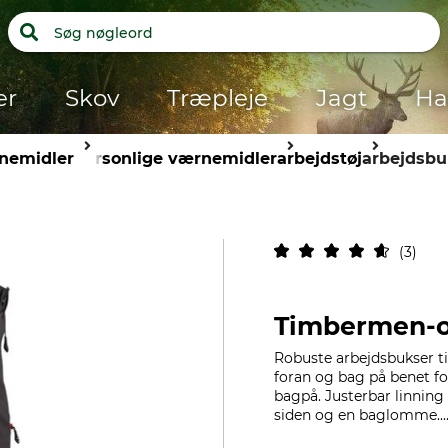
er
Skov
Træpleje
Jagt
Ha
nemidler
personlige værnemidler
arbejdstøj
arbejdsbu
3
Timbermen-o
Robuste arbejdsbukser til
foran og bag på benet f
bagpå. Justerbar linning
siden og en baglomme...