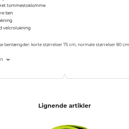
reret tommestoklomme
re ben
lukning
d velcrolukning
e benlængder: korte størrelser 75 cm, normale størrelser 80 cm,
on
9646 Bispingen, Germany, www.grube.de
Lignende artikler