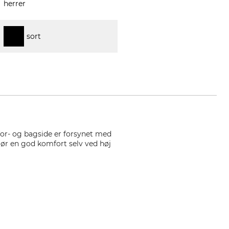
herrer
sort
for- og bagside er forsynet med
gør en god komfort selv ved høj