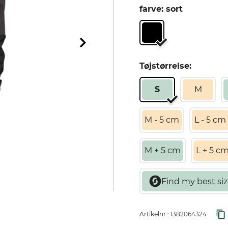
farve: sort
Tøjstørrelse:
S
M
M - 5 cm
L - 5 cm
M + 5 cm
L + 5 c
Artikelnr.:
1382064324