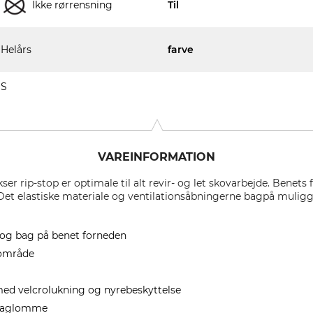
Ikke rørrensning
Til
Helårs
farve
S
VAREINFORMATION
 rip-stop er optimale til alt revir- og let skovarbejde. Benets 
 Det elastiske materiale og ventilationsåbningerne bagpå mulig
n og bag på benet forneden
område
 med velcrolukning og nyrebeskyttelse
 baglomme