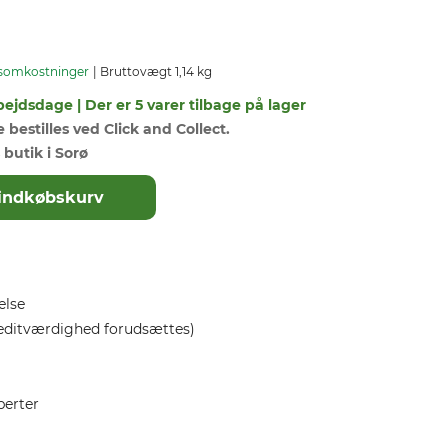
somkostninger
Bruttovægt 1,14 kg
bejdsdage | Der er 5 varer tilbage på lager
bestilles ved Click and Collect.
 butik i Sorø
il indkøbskurv
else
editværdighed forudsættes)
perter