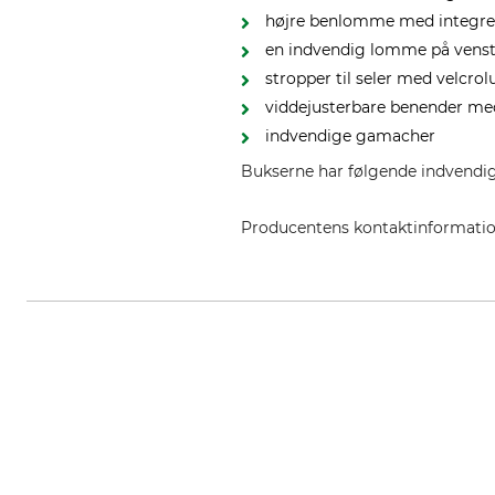
højre benlomme med integ
en indvendig lomme på venst
stropper til seler med velcro
viddejusterbare benender me
indvendige gamacher
Bukserne har følgende indvendig
Producentens kontaktinformati
Grube KG, Hützeler Damm 38, 2