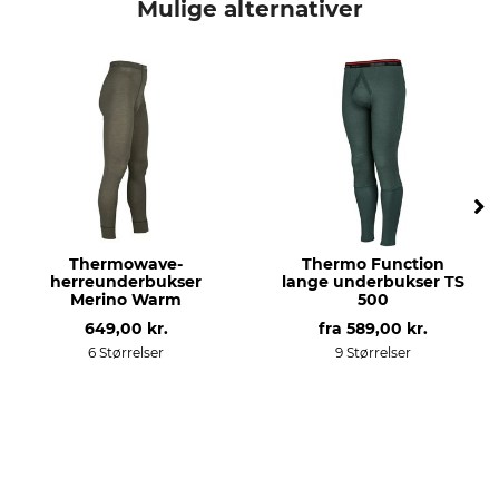
Mulige alternativer
produkttype
Modelbetegnelse
Underbukser
TS 200, lang
yderstof
Vask
50% Polypropylen
40 °C kulørt vask
50% Bomuld
Blegning
Tørring
Må ikke bleges
Tør ikke i tørretumbleren
Thermowave-
Thermo Function
Strygning
Professionel tekstilpleje
herreunderbukser
lange underbukser TS
Strygning op til 110 °C
Ikke rørrensning
Merino Warm
500
649,00 kr.
fra
589,00 kr.
Til
farve
6 Størrelser
9 Størrelser
herrer
oliven
Tøjstørrelse
XL