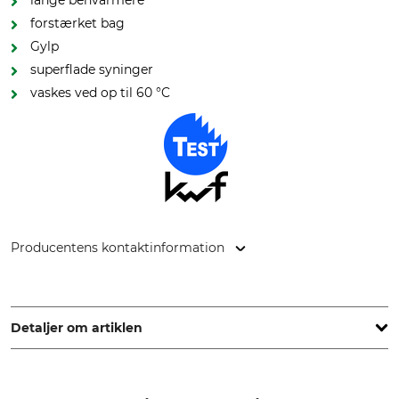
lange benvarmere
forstærket bag
Gylp
superflade syninger
vaskes ved op til 60 °C
Producentens kontaktinformation
Overhues & Schüssler GmbH & Co., Rudolf-Diesel-Str. 34-36,
28876 Oyten, Germany, www.overhues-schuessler.de
Detaljer om artiklen
Mærke
KWF-kontrolmærke
Thermo Function
KWF-test