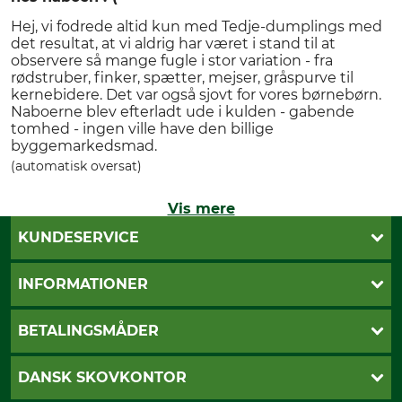
Hej, vi fodrede altid kun med Tedje-dumplings med
det resultat, at vi aldrig har været i stand til at
observere så mange fugle i stor variation - fra
rødstruber, finker, spætter, mejser, gråspurve til
kernebidere. Det var også sjovt for vores børnebørn.
Naboerne blev efterladt ude i kulden - gabende
tomhed - ingen ville have den billige
byggemarkedsmad.
(automatisk oversat)
Vis mere
KUNDESERVICE
Kontakt
INFORMATIONER
Nyhedsbrev
Cookie-indstillinger
Betalingsmåder
BETALINGSMÅDER
Fragt
Fortrydelsesret
Dankort
DANSK SKOVKONTOR
Fortrydelse af din ordre
Faktura