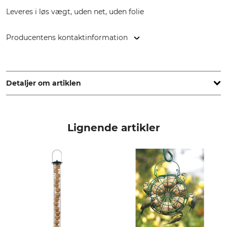
Leveres i løs vægt, uden net, uden folie
Producentens kontaktinformation
Theodor Stüben OHG, Lieth 5a-9, 25336 Elmshorn, Germany,
www.stueben-muehle.de
Detaljer om artiklen
Mærke
produkttype
Tedje
Mejsekugle
Lignende artikler
Modelbetegnelse
Æske med 100 stk