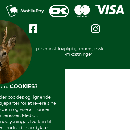
Reklamation
Mobile Pay
Karriere
Privatlivspolitik
Kreditkort
Messe datoer
Handelsbetingelser
Om os
Impressum
International
Gratis returlabel
* Alle priser inkl. lovpligtig moms, ekskl.
forsendelsesomkostninger
TIL COOKIES?
r cookies og lignende
djeparter for at levere sine
e dem og vise annoncer,
interesser. Med dit
oplysninger. Du kan til
ler ændre dit samtykke