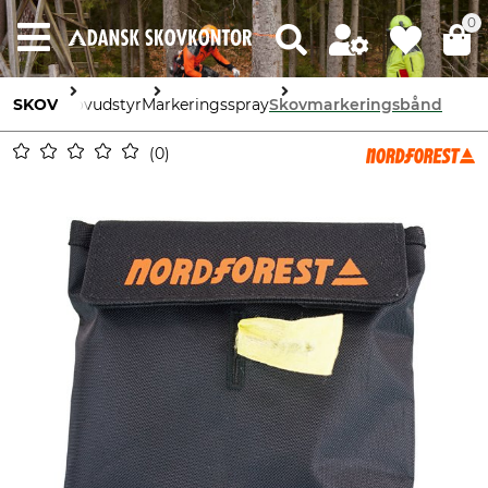
0
SKOV
skovudstyr
Markeringsspray
Skovmarkeringsbånd
0