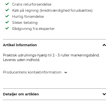
Gratis returforsendelse
Køb på regning (kreditværdighed forudsættes)
Hurtig forsendelse
Sikker betaling
Rådgivning fra eksperter
Artikel information
Praktisk udrulnings-hjælp til 2 - 3 ruller markeringsbånd.
Leveres uden indhold.
Producentens kontaktinformation
Grube KG, Hützeler Damm 38, 29646 Bispingen, Germany,
www.grube.de
Detaljer om artiklen
Mærke
produkttype