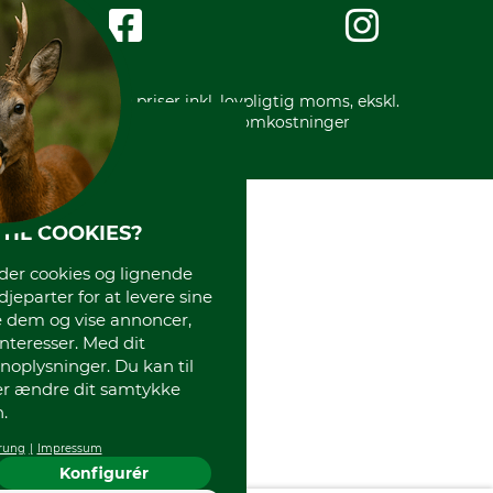
Impressum
International
Gratis returlabel
* Alle priser inkl. lovpligtig moms, ekskl.
forsendelsesomkostninger
TIL COOKIES?
r cookies og lignende
djeparter for at levere sine
e dem og vise annoncer,
interesser. Med dit
oplysninger. Du kan til
ler ændre dit samtykke
.
rung
Impressum
Konfigurér