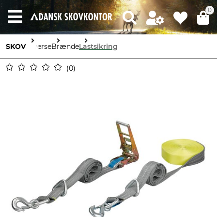
0
SKOV
Diverse
Brænde
Lastsikring
0