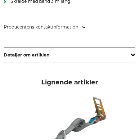
Skralde med bånd 3 m lang
Producentens kontaktinformation
Hebela GmbH, Broichstr. 44, 51109 Köln, Germany,
www.hebela.de
Detaljer om artiklen
Brudstyrke
produkttype
5 t
Surringsrem
Lignende artikler
Modelbetegnelse
Trækkraft direkte
med trykskralde
2,5 t
Trækkraft omlagt
Længde
5 t
30 meter
Bredde
Vægt
7,5 cm
13,5 kg