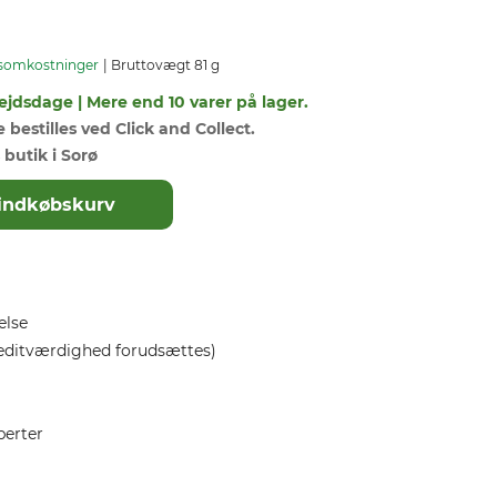
somkostninger
Bruttovægt 81 g
ejdsdage | Mere end 10 varer på lager.
bestilles ved Click and Collect.
 butik i Sorø
il indkøbskurv
else
editværdighed forudsættes)
perter