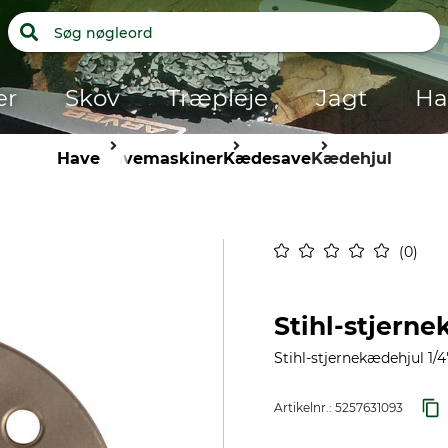
er
Skov
Træpleje
Jagt
Ha
Have
Havemaskiner
Kædesave
Kædehjul
0
Stihl-stjerne
Stihl-stjernekædehjul 1/4
Artikelnr.:
5257631093