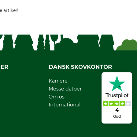
 artikel!
DER
DANSK SKOVKONTOR
Karriere
Messe datoer
Om os
International
4
God