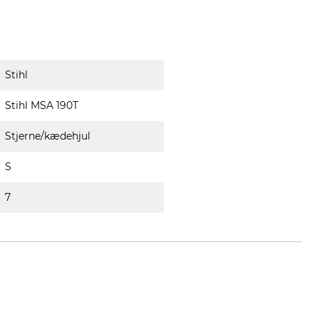
Stihl
Stihl MSA 190T
Stjerne/kædehjul
S
7