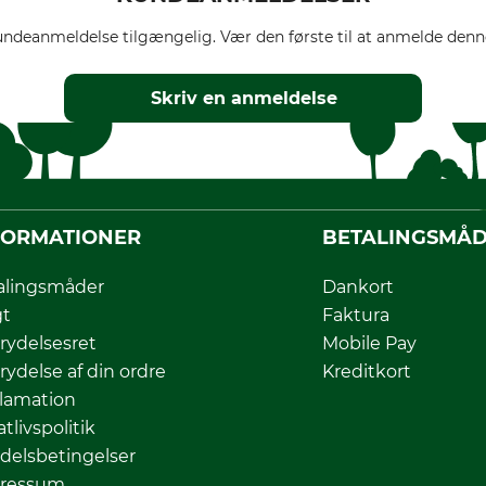
ndeanmeldelse tilgængelig. Vær den første til at anmelde denne
Skriv en anmeldelse
FORMATIONER
BETALINGSMÅ
alingsmåder
Dankort
gt
Faktura
rydelsesret
Mobile Pay
rydelse af din ordre
Kreditkort
lamation
atlivspolitik
delsbetingelser
ressum