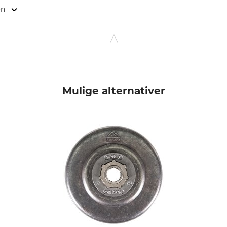
on
. KG, Robert-Bosch-Str. 13, 64807 Dieburg, Germany, www.stihl.d
Mulige alternativer