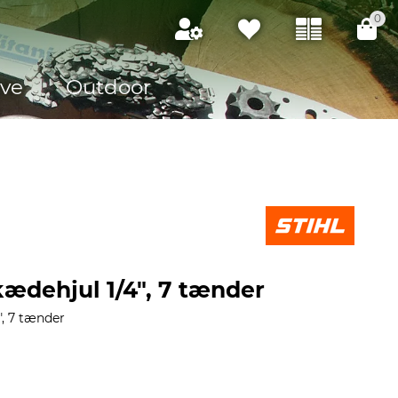
0
ve
Outdoor
kædehjul 1/4", 7 tænder
", 7 tænder