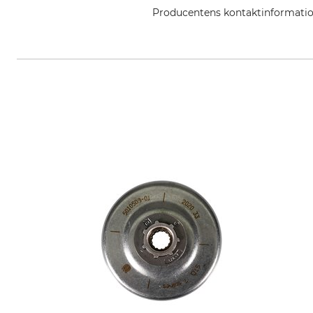
Producentens kontaktinformati
STIHL Vertriebszentrale AG & Co