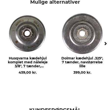
Mulige alternativer
savmærke
savmodel
Stihl
Stihl MSA 160
Stihl MSA 200
Stihl MSA 220
Stihl MSA 80
Nåleleje
produkttype
Nej
Stjerne/kædehjul
Kædehjulstype
produktion
Husqvarna kædehjul
Dolmar kædehjul .325",
S
Made in Germany
komplet med nåleleje
7 tænder, navstørrelse
3/8", 7 tænder,
lille
navstørrelse standard
Producent-artikel-nr.
Antal tænder
459,00 kr.
399,00 kr.
1250 642 1200
7