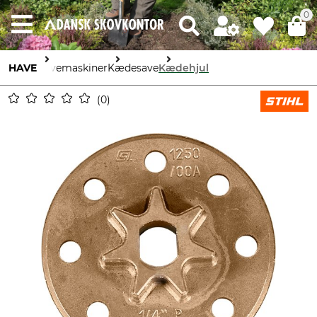
0
HAVE
Havemaskiner
Kædesave
Kædehjul
0