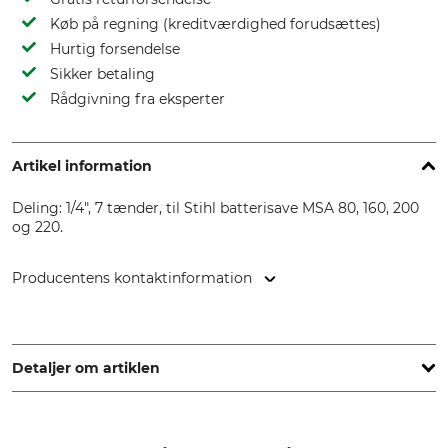
Køb på regning (kreditværdighed forudsættes)
Hurtig forsendelse
Sikker betaling
Rådgivning fra eksperter
Artikel information
Deling: 1/4", 7 tænder, til Stihl batterisave MSA 80, 160, 200
og 220.
Producentens kontaktinformation
STIHL Vertriebszentrale AG & Co. KG, Robert-Bosch-Str. 13,
64807 Dieburg, Germany, www.stihl.de
Detaljer om artiklen
Deling
Mærke
1/4"
Stihl