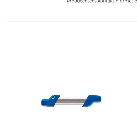
Producentens kontaktinformati
STIHL Vertriebszentrale AG & Co