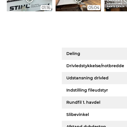
01:16
05:04
Deling
Drivledstykkelse/notbredde
Udstansning drivled
Indstilling fileudstyr
Rundfil 1. havdel
Slibevinkel
Afstand dybdestop