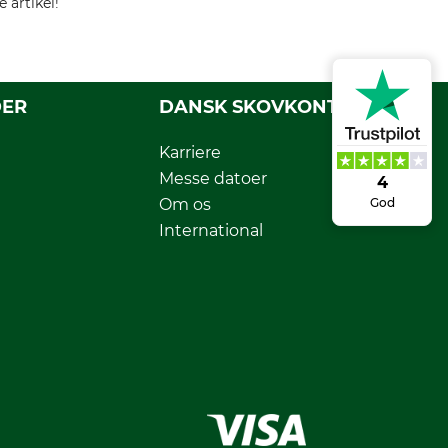
 artikel!
DER
DANSK SKOVKONTOR
Karriere
Messe datoer
4
Om os
God
International