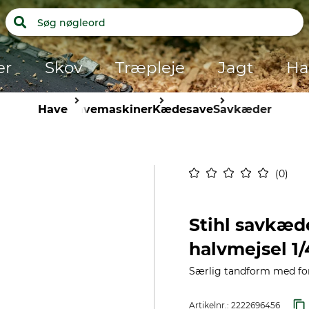
er
Skov
Træpleje
Jagt
Ha
Have
Havemaskiner
Kædesave
Savkæder
0
Stihl savkæd
halvmejsel 1/
Særlig tandform med fork
Artikelnr.:
2222696456