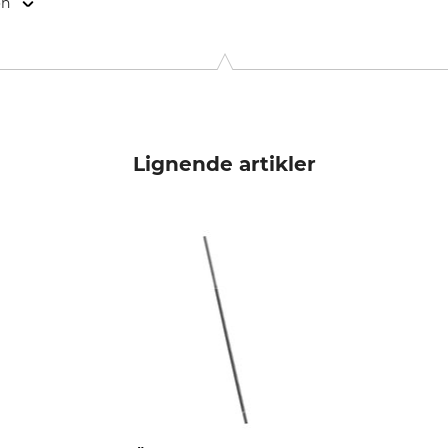
on
. KG, Robert-Bosch-Str. 13, 64807 Dieburg, Germany, www.stihl.d
Lignende artikler