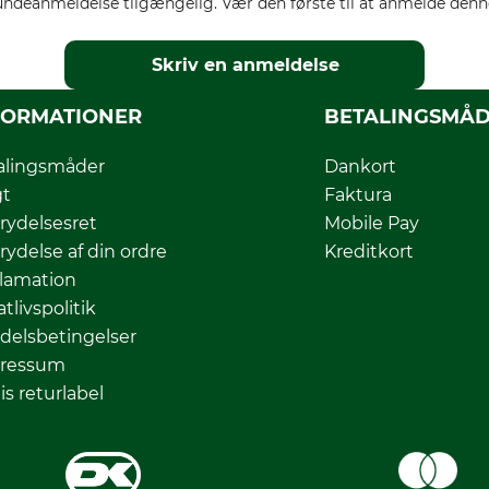
ndeanmeldelse tilgængelig. Vær den første til at anmelde denne
Skriv en anmeldelse
FORMATIONER
BETALINGSMÅ
alingsmåder
Dankort
gt
Faktura
rydelsesret
Mobile Pay
rydelse af din ordre
Kreditkort
lamation
atlivspolitik
delsbetingelser
ressum
is returlabel