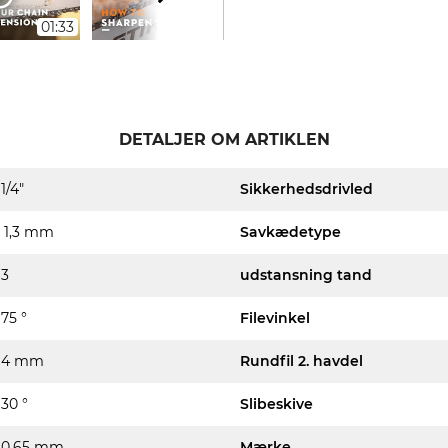
01:33
09:30
DETALJER OM ARTIKLEN
1/4"
Sikkerhedsdrivled
1,3 mm
Savkædetype
3
udstansning tand
75 °
Filevinkel
4 mm
Rundfil 2. havdel
30 °
Slibeskive
0,65 mm
Mærke