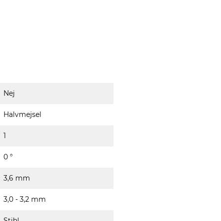
Nej
Halvmejsel
1
0 °
3,6 mm
3,0 - 3,2 mm
Stihl