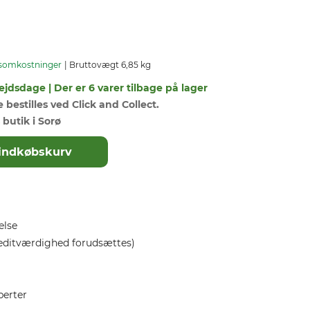
somkostninger
Bruttovægt 6,85 kg
ejdsdage | Der er 6 varer tilbage på lager
bestilles ved Click and Collect.
 butik i Sorø
il indkøbskurv
else
editværdighed forudsættes)
perter