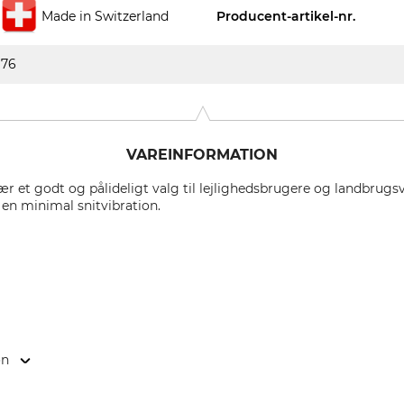
Made in Switzerland
Producent-artikel-nr.
76
VAREINFORMATION
ær et godt og pålideligt valg til lejlighedsbrugere og landbrug
en minimal snitvibration.
on
. KG, Robert-Bosch-Str. 13, 64807 Dieburg, Germany, www.stihl.d