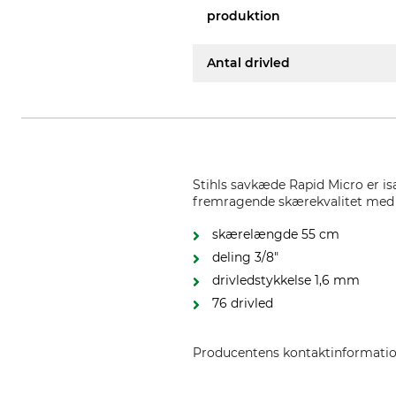
produktion
Antal drivled
Stihls savkæde Rapid Micro er is
fremragende skærekvalitet med 
skærelængde 55 cm
deling 3/8"
drivledstykkelse 1,6 mm
76 drivled
Producentens kontaktinformati
STIHL Vertriebszentrale AG & Co