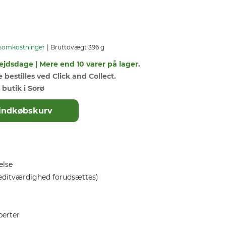
somkostninger
Bruttovægt 396 g
ejdsdage | Mere end 10 varer på lager.
bestilles ved Click and Collect.
 butik i Sorø
il indkøbskurv
else
editværdighed forudsættes)
perter