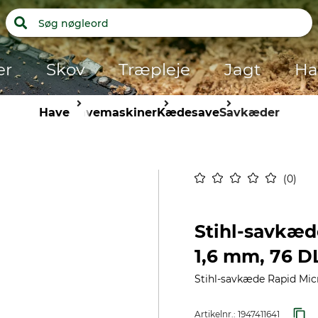
er
Skov
Træpleje
Jagt
Ha
Have
Havemaskiner
Kædesave
Savkæder
0
Stihl-savkæd
1,6 mm, 76 D
Stihl-savkæde Rapid Micr
Artikelnr.:
1947411641