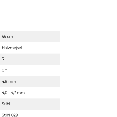
55 cm
Halvmejsel
3
0 °
4,8 mm
4,0 - 4,7 mm
Stihl
Stihl 029