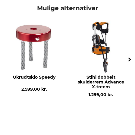
Stihl
Dobbelt skulderrem
Mulige alternativer
Producent-artikel-nr.
4119 710 9001
Ukrudtsklo Speedy
Stihl dobbelt
skulderrem Advance
X-treem
2.599,00 kr.
1.299,00 kr.