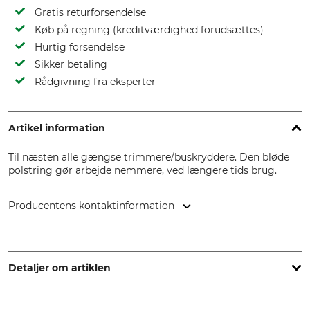
Gratis returforsendelse
Køb på regning (kreditværdighed forudsættes)
Hurtig forsendelse
Sikker betaling
Rådgivning fra eksperter
Artikel information
Til næsten alle gængse trimmere/buskryddere. Den bløde
polstring gør arbejde nemmere, ved længere tids brug.
Producentens kontaktinformation
STIHL Vertriebszentrale AG & Co. KG, Robert-Bosch-Str. 13,
64807 Dieburg, Germany, www.stihl.de
Detaljer om artiklen
Mærke
produkttype