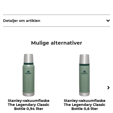
PMI WW BRANDS BV, Keizersgracht 555, 1017 DR
Amsterdam, Netherlands, www.eu.stanley1913.com
Detaljer om artiklen
Mærke
produkttype
Stanley
vakuumflaske
Mulige alternativer
Modelbetegnelse
Vægt
The Legendary Classic Bottle
910 g
1,4 liter
farve
h.green
Stanley-vakuumflaske
Stanley-vakuumflaske
The Legendary Classic
The Legendary Classic
Bottle 0,94 liter
Bottle 0,6 liter