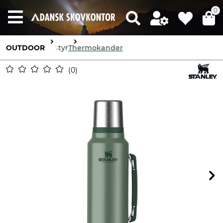
0
OUTDOOR
Udstyr
Thermokander
0