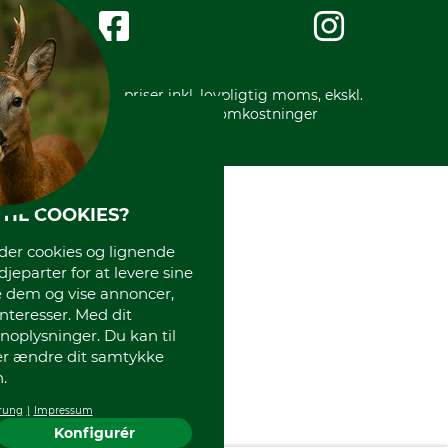
Impressum
International
Gratis returlabel
* Alle priser inkl. lovpligtig moms, ekskl.
forsendelsesomkostninger
TIL COOKIES?
r cookies og lignende
djeparter for at levere sine
e dem og vise annoncer,
interesser. Med dit
oplysninger. Du kan til
ler ændre dit samtykke
.
rung
Impressum
Konfigurér