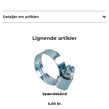
REHAU Industries SE & Co. KG, Helmut-Wagner-Str. 1, 95111
Rehau, Germany, www.rehau.com
Detaljer om artiklen
produkttype
Sprøjteslange
Lignende artikler
Spændebånd
4,00 kr.