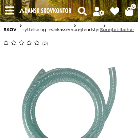
0
else, beskyttelse og redekasser
SKOV
Sprøjteudstyr
Sprøjtetilbehør
0