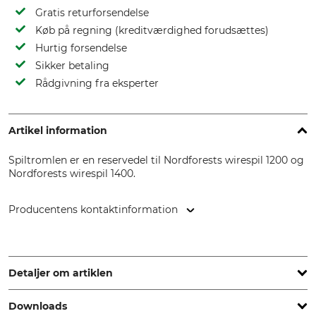
Gratis returforsendelse
Køb på regning (kreditværdighed forudsættes)
Hurtig forsendelse
Sikker betaling
Rådgivning fra eksperter
Artikel information
Spiltromlen er en reservedel til Nordforests wirespil 1200 og
Nordforests wirespil 1400.
Producentens kontaktinformation
EDER – Maschinenbau GmbH, Schweigerstr. 6, 38302
Wolfenbüttel, Germany, www.eder-maschinenbau.de
Detaljer om artiklen
Downloads
produkttype
Modelbetegnelse