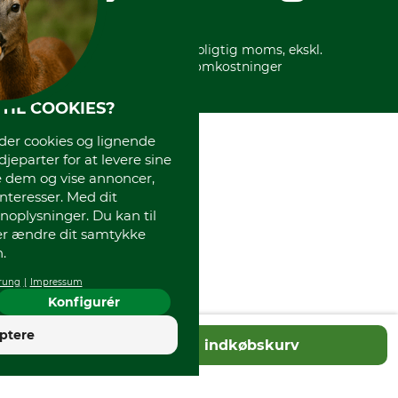
* Alle priser inkl. lovpligtig moms, ekskl.
forsendelsesomkostninger
TIL COOKIES?
r cookies og lignende
djeparter for at levere sine
e dem og vise annoncer,
interesser. Med dit
oplysninger. Du kan til
ler ændre dit samtykke
.
rung
Impressum
Konfigurér
4
ptere
Tilføj til indkøbskurv
God