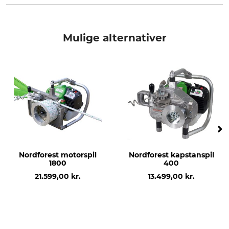
spiltromle
Til wirespil 400 og 1200 Til
wirespil 1200 og 1400
Reservedelsliste | Spareparts_Spillwinde-1200400_40-198_40-199_intl_23062022.pdf
Mulige alternativer
produktion
Made in Germany
Nordforest motorspil
Nordforest kapstanspil
1800
400
21.599,00 kr.
13.499,00 kr.