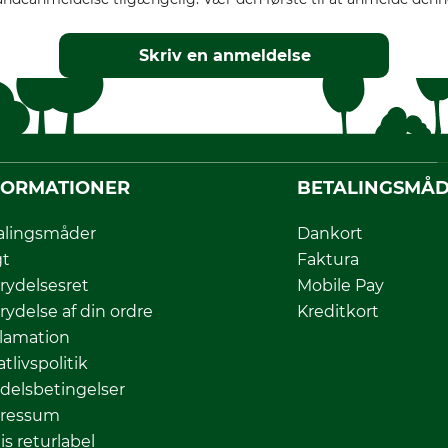
Skriv en anmeldelse
FORMATIONER
BETALINGSMÅ
alingsmåder
Dankort
gt
Faktura
rydelsesret
Mobile Pay
rydelse af din ordre
Kreditkort
lamation
atlivspolitik
delsbetingelser
ressum
is returlabel