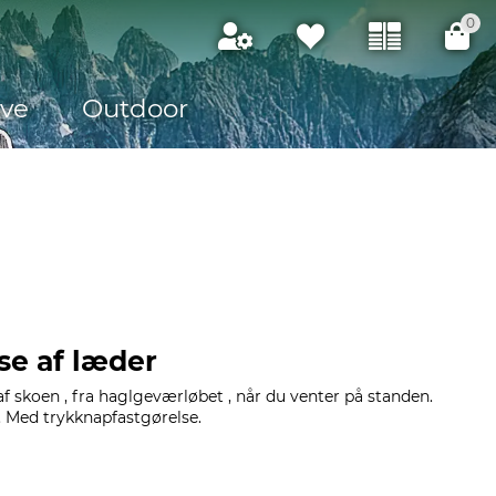
0
ve
Outdoor
se af læder
f skoen , fra haglgeværløbet , når du venter på standen.
B). Med trykknapfastgørelse.