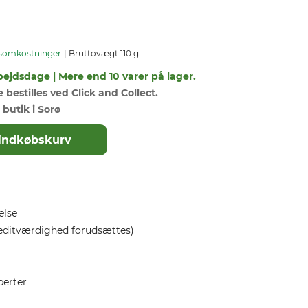
somkostninger
Bruttovægt 110 g
bejdsdage | Mere end 10 varer på lager.
bestilles ved Click and Collect.
 butik i Sorø
il indkøbskurv
else
editværdighed forudsættes)
perter