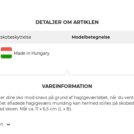
DETALJER OM ARTIKLEN
skobeskyttelse
Modelbetegnelse
Made in Hungary
VAREINFORMATION
ter dine sko mod snavs på grund af haglgeværløbet, når du ven
Det afladede haglgeværs munding kan hermed stilles på skobesky
d skoen. Mål ca. 11 x 6,5 cm (L x B).
on