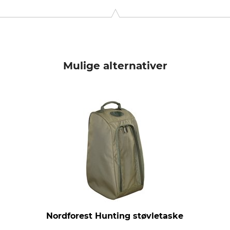
, Szentendre, Hungary, www.vadvil.hu
Mulige alternativer
Nordforest Hunting støvletaske