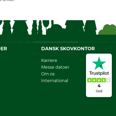
DER
DANSK SKOVKONTOR
Karriere
Messe datoer
Om os
International
4
God