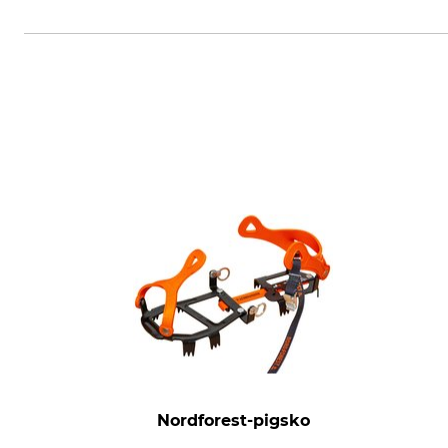
Vadvil Kft., Kőzúzó utca 7, 2000
Nordforest-pigsko