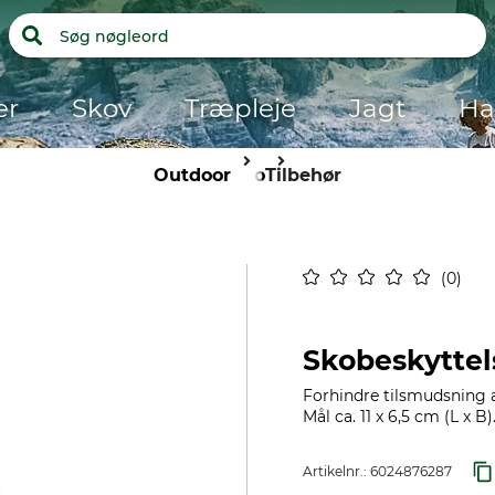
er
Skov
Træpleje
Jagt
Ha
Outdoor
Sko
Tilbehør
0
Skobeskyttel
Forhindre tilsmudsning a
Mål ca. 11 x 6,5 cm (L x 
Artikelnr.:
6024876287