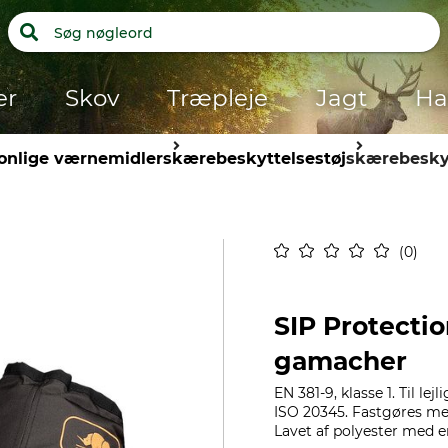
er
Skov
Træpleje
Jagt
Ha
onlige værnemidler
skærebeskyttelsestøj
skærebesky
0
SIP Protecti
gamacher
EN 381-9, klasse 1. Til l
ISO 20345. Fastgøres me
Lavet af polyester med 