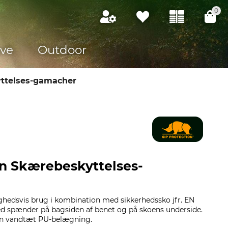
0
ve
Outdoor
ttelses-gamacher
on Skærebeskyttelses-
ejlighedsvis brug i kombination med sikkerhedssko jfr. EN
d spænder på bagsiden af benet og på skoens underside.
en vandtæt PU-belægning.