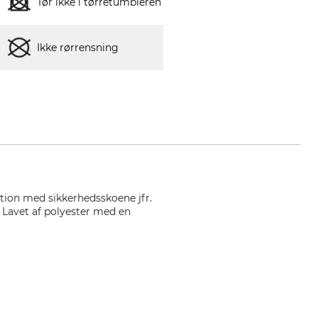
Tør ikke i tørretumbleren
Ikke rørrensning
nation med sikkerhedsskoene jfr.
 Lavet af polyester med en