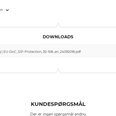
on
0 Ardooie, Belgium, www.sioenapparel.com
DOWNLOADS
 | EU-DoC_SIP-Protection_92-108_en_24092018.pdf
KUNDESPØRGSMÅL
Der er ingen spørgsmål endnu