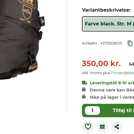
Variantbeskrivelse:
Farve black. Str. M 
Artikelnr.:
4375008013
350,00 kr.
M
inkl. moms plus
Forsendelse
Leveringstid 8-10 ar
Denne vare kan ikke 
Ikke på lager i vores
Tilføj t