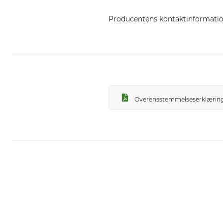
Producentens kontaktinformati
Sioen NV, Fabriekstraat 23, 885
Overensstemmelseserklæring