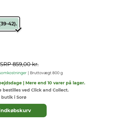
(39-42).
SRP
859,00 kr.
somkostninger
Bruttovægt 800 g
bejdsdage | Mere end 10 varer på lager.
bestilles ved Click and Collect.
 butik i Sorø
il indkøbskurv