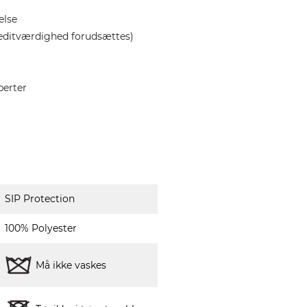
else
editværdighed forudsættes)
perter
SIP Protection
100% Polyester
Må ikke vaskes