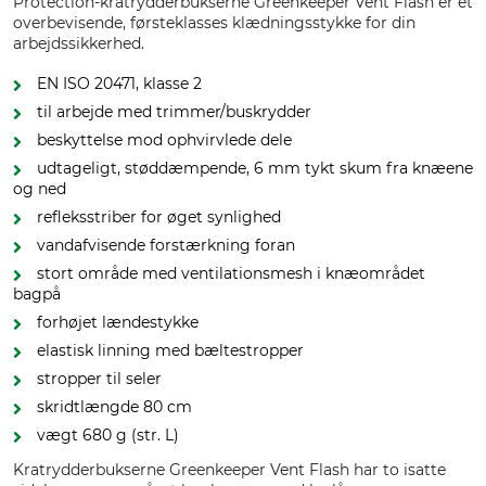
Protection-kratrydderbukserne Greenkeeper Vent Flash er et
overbevisende, førsteklasses klædningsstykke for din
arbejdssikkerhed.
EN ISO 20471, klasse 2
til arbejde med trimmer/buskrydder
beskyttelse mod ophvirvlede dele
udtageligt, støddæmpende, 6 mm tykt skum fra knæene
og ned
refleksstriber for øget synlighed
vandafvisende forstærkning foran
stort område med ventilationsmesh i knæområdet
bagpå
forhøjet lændestykke
elastisk linning med bæltestropper
stropper til seler
skridtlængde 80 cm
vægt 680 g (str. L)
Kratrydderbukserne Greenkeeper Vent Flash har to isatte