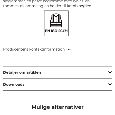
sidelommer, en påsat baglomme med lynlås, en
tommestoklomme og en holder til kombinøglen.
Producentens kontaktinformation
Sioen NV, Fabriekstraat 23, 8850 Ardooie, Belgium,
www.sioenapparel.com
Detaljer om artiklen
Downloads
Mærke
produkttype
SIP Protection
Kratrydderbukser
Overensstemmelseserklæring | EU-DoC_sip-protection_92-511-01_de_02082022.pdf
Modelbetegnelse
yderstof
Mulige alternativer
Greenkeeper Vent Flash
80% Polyester
20% Bomuld