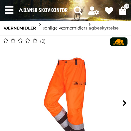
0
VÆRNEMIDLER
personlige værnemidler
slagbeskyttelse
0