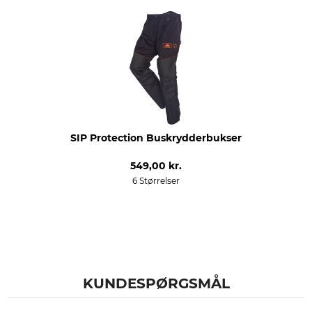
yderstof 2
Belægning
100% Polyester
100% Polyurethan
Vask
Blegning
40 °C nem at pleje
Må ikke bleges
Tørring
Strygning
Tør ikke i tørretumbleren
Strygning op til 110 °C
SIP Protection Buskrydderbukser
Professionel tekstilpleje
Til
549,00 kr.
Ikke rørrensning
herrer
6 Størrelser
damer
farve
Tøjstørrelse
refleksorange-sort
L
KUNDESPØRGSMÅL