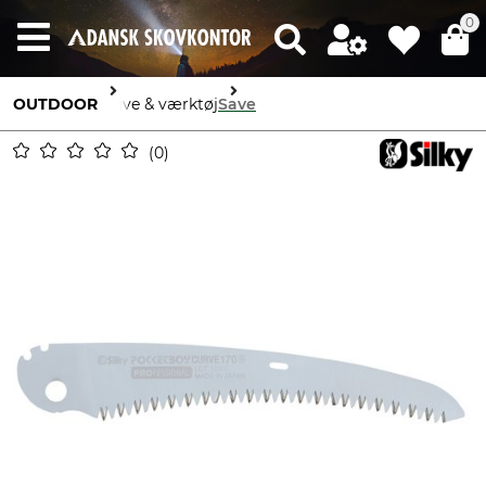
0
OUTDOOR
Knive & værktøj
Save
0