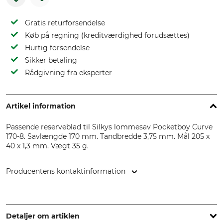
Gratis returforsendelse
Køb på regning (kreditværdighed forudsættes)
Hurtig forsendelse
Sikker betaling
Rådgivning fra eksperter
Artikel information
Passende reserveblad til Silkys lommesav Pocketboy Curve
170-8. Savlængde 170 mm. Tandbredde 3,75 mm. Mål 205 x
40 x 1,3 mm. Vægt 35 g.
Producentens kontaktinformation
De Wild BV, Spectrum 38, 4706 NM Roosendaal,
Netherlands, www.silky-europe.de
Detaljer om artiklen