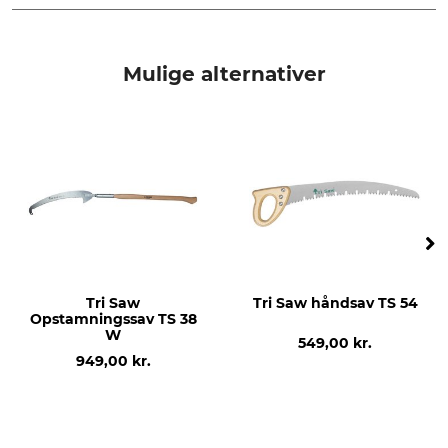
Tandbredde
Savlængde
3,75 mm
170 mm
Mulige alternativer
Form
Klingetykkelse
kurvet
1,1 mm
Hærdet
Udlagt
Ja
Nej
Skærebredde
Tænder pr. 30 mm
1,4 mm
8
Mærke
produkttype
Tri Saw
Tri Saw håndsav TS 54
Silky
Reserveblad
Opstamningssav TS 38
W
549,00 kr.
Modelbetegnelse
Vægt
949,00 kr.
Til Pocketboy Curve 170-8
35 g
produktion
Made in Japan