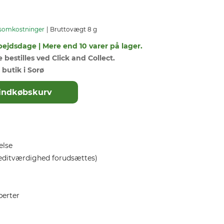
somkostninger
Bruttovægt 8 g
bejdsdage | Mere end 10 varer på lager.
bestilles ved Click and Collect.
 butik i Sorø
il indkøbskurv
else
editværdighed forudsættes)
perter