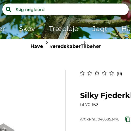
er
Skov
Træpleje
Jagt
Ha
Have
Haveredskaber
Tilbehør
0
Silky Fjede
til 70-162
Artikelnr.:
9405853478