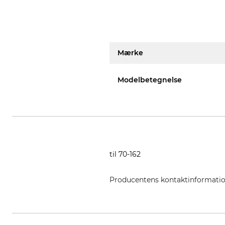
Mærke
Modelbetegnelse
til 70-162
Producentens kontaktinformati
De Wild BV, Spectrum 38, 4706 