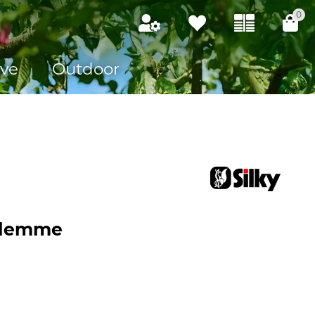
0
ve
Outdoor
rklemme