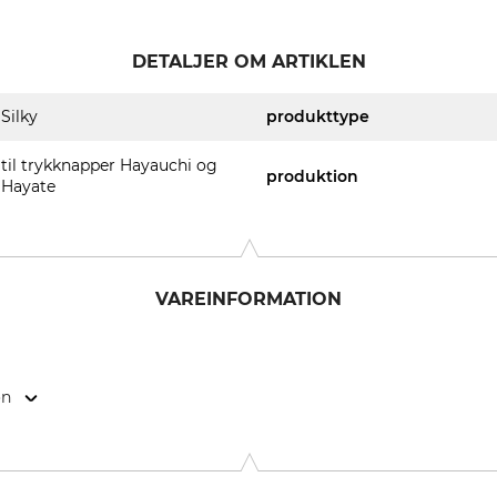
DETALJER OM ARTIKLEN
Silky
produkttype
til trykknapper Hayauchi og
produktion
Hayate
VAREINFORMATION
on
NM Roosendaal, Netherlands, www.silky-europe.de