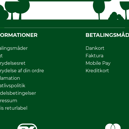
FORMATIONER
BETALINGSMÅ
alingsmåder
Dankort
gt
Faktura
rydelsesret
Mobile Pay
rydelse af din ordre
Kreditkort
lamation
atlivspolitik
delsbetingelser
ressum
is returlabel