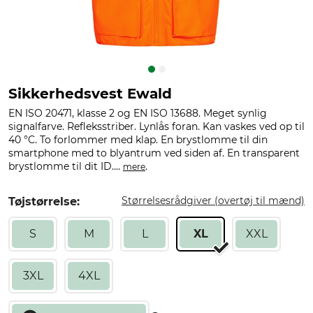
Sikkerhedsvest Ewald
EN ISO 20471, klasse 2 og EN ISO 13688. Meget synlig
signalfarve. Refleksstriber. Lynlås foran. Kan vaskes ved op til
40 °C. To forlommer med klap. En brystlomme til din
smartphone med to blyantrum ved siden af. En transparent
brystlomme til dit ID....
.
mere
Størrelsesrådgiver (overtøj til mænd)
Tøjstørrelse:
S
M
L
XL
XXL
3XL
4XL