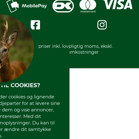
Privatlivspolitik
Kreditkort
Messe datoer
Handelsbetingelser
Om os
Impressum
International
Gratis returlabel
* Alle priser inkl. lovpligtig moms, ekskl.
forsendelsesomkostninger
TIL COOKIES?
r cookies og lignende
djeparter for at levere sine
e dem og vise annoncer,
interesser. Med dit
oplysninger. Du kan til
ler ændre dit samtykke
.