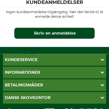
KUNDEANMELDELSER
Ingen kundeanmeldelse tilgængelig. Vær den første til at
anmelde denne artikel!
Skriv en anmeldelse
KUNDESERVICE
Kontakt
INFORMATIONER
Nyhedsbrev
Cookie-indstillinger
Betalingsmåder
BETALINGSMÅDER
Fragt
Fortrydelsesret
Dankort
DANSK SKOVKONTOR
Fortrydelse af din ordre
Faktura
Reklamation
Mobile Pay
Karriere