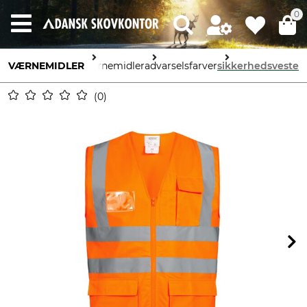
0
VÆRNEMIDLER
personlige værnemidler
advarselsfarver
sikkerhedsveste
0